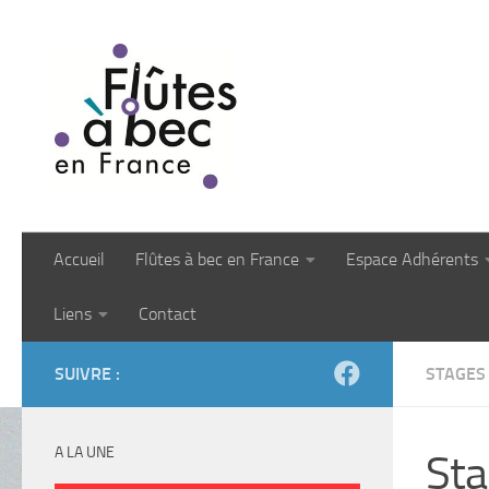
Skip to content
Accueil
Flûtes à bec en France
Espace Adhérents
Liens
Contact
SUIVRE :
STAGES
A LA UNE
Sta