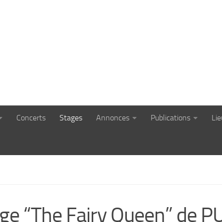
Concerts
Stages
Annonces
Publications
Li
ge “The Fairy Queen” de 