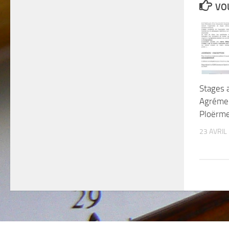
VOU
Stages 
Agréme
Ploërme
23 AVRIL