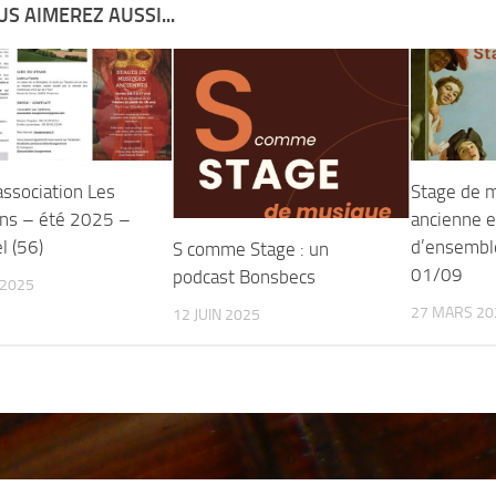
S AIMEREZ AUSSI...
association Les
Stage de 
ns – été 2025 –
ancienne 
l (56)
d’ensembl
S comme Stage : un
01/09
podcast Bonsbecs
 2025
27 MARS 20
12 JUIN 2025