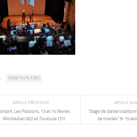
 :
STAGE FLUTE A BEC
ARTICLE PRÉCÉDENT
ARTICLE SU
oncert, Les Passions, 13 et 14 février,
Stage de danse traditionne
Montauban (82) et Toulouse (31)
de branles” 9-15 août