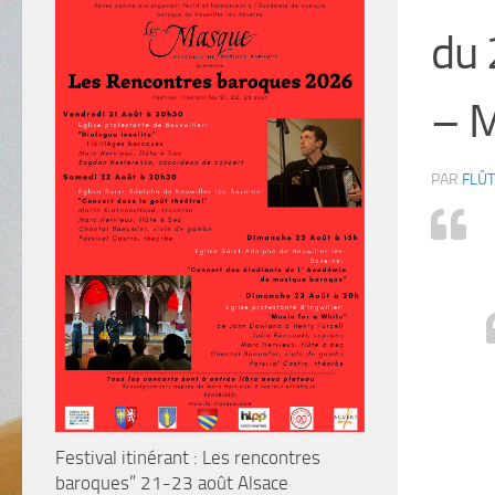
du 
– M
PAR
FLÛT
Festival itinérant : Les rencontres
baroques” 21-23 août Alsace