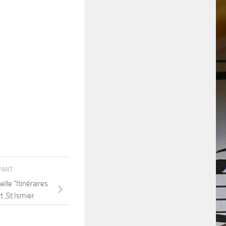
IVANT
lle “Itinéraires
 ,St Ismier