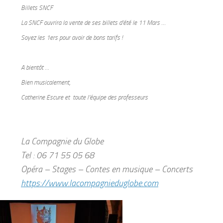
Billets SNCF
La SNCF ouvrira la vente de ses billets d’été le
11 Mars …
Soyez les 1ers pour avoir de bons tarifs !
A bientôt …
Bien musicalement,
Catherine Escure et toute l’équipe des professeurs
La Compagnie du Globe
Tel : 06 71 55 05 68
Opéra – Stages – Contes en musique – Concerts
https://www.lacompagnieduglobe.
com