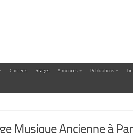
Concerts
Stages
Annonces
Publications
Li
ge Musique Ancienne à Par