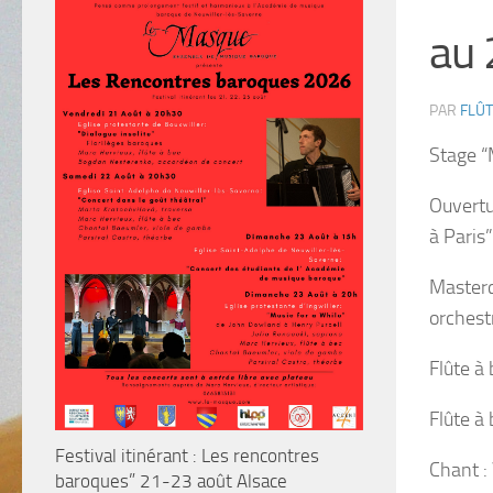
au 
PAR
FLÛT
Stage “
Ouvertu
à Paris”
Masterc
orchest
Flûte à
Flûte à
Festival itinérant : Les rencontres
Chant :
baroques” 21-23 août Alsace