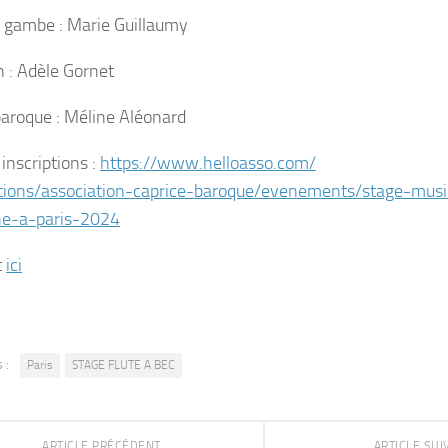
e gambe : Marie Guillaumy
n : Adèle Gornet
baroque : Méline Aléonard
 inscriptions :
https://www.helloasso.com/
tions/association-
caprice-baroque/evenements/
stage-musi
ne-a-
paris-2024
t
ici
 :
Paris
STAGE FLUTE A BEC
ARTICLE PRÉCÉDENT
ARTICLE SU