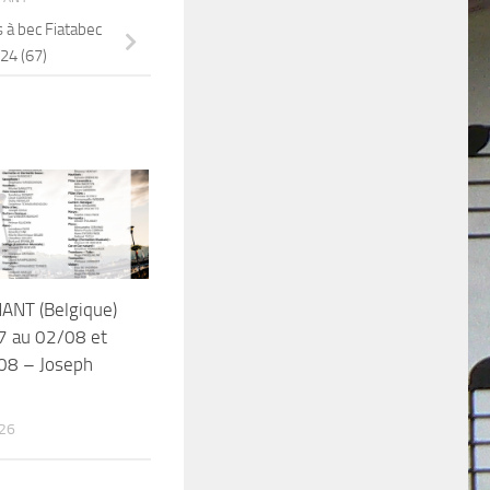
 à bec Fiatabec
24 (67)
ANT (Belgique)
7 au 02/08 et
/08 – Joseph
26