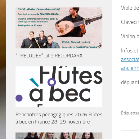
Viole d
Claveci
Violon 
Infos et
“PRELUDES” Lille RECORDARA
associa
ancien
déplian
Étiquettes
Rencontres pédagogiques 2026 Flûtes
à bec en France 28-29 novembre