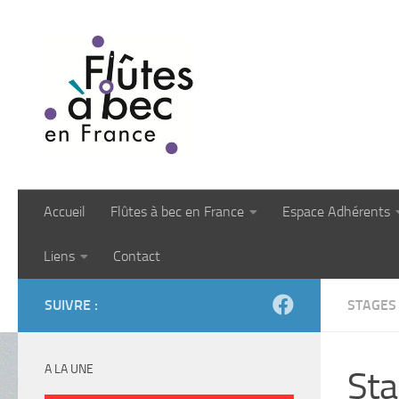
Skip to content
Accueil
Flûtes à bec en France
Espace Adhérents
Liens
Contact
SUIVRE :
STAGES
A LA UNE
Sta