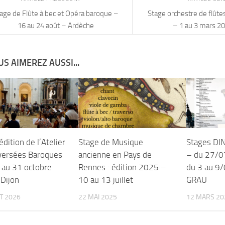
age de Flûte à bec et Opéra baroque –
Stage orchestre de flûtes
16 au 24 août – Ardèche
– 1 au 3 mars 20
S AIMEREZ AUSSI...
ition de l’Atelier
Stage de Musique
Stages DIN
versées Baroques
ancienne en Pays de
– du 27/0
 au 31 octobre
Rennes : édition 2025 –
du 3 au 9
Dijon
10 au 13 juillet
GRAU
ET 2026
22 MAI 2025
12 MARS 20