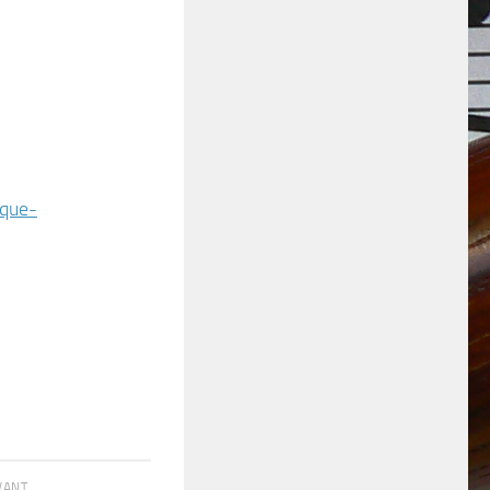
que-
IVANT