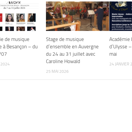
ie de musique
Stage de musique
Académie 
e à Besançon – du
d’ensemble en Auvergne
d’Ulysse –
/07
du 24 au 31 juillet avec
mai
Caroline Howald
 2024
24 JANVIER 
25 MAI 2026