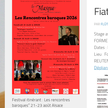
Fia
PAR
FLÛT
Stage a
FORME
Dates
:
Lieu :
Fo
REUTEN
Déplian
Festival itinérant : Les rencontres
baroques” 21-23 août Alsace