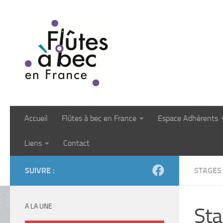
Skip to content
Accueil
Flûtes à bec en France
Espace Adhérents
Liens
Contact
SUIVRE :
STAGES
A LA UNE
Sta