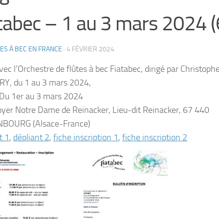
tabec – 1 au 3 mars 2024 (
ES À BEC EN FRANCE
·
4 FÉVRIER 2024
vec l’Orchestre de flûtes à bec
Fiatabec
, dirigé par
Christoph
RY
, du 1 au 3 mars 2024,
 Du 1er au 3 mars 2024
yer Notre Dame de Reinacker, Lieu-dit Reinacker, 67 440
BOURG (Alsace-France)
t 1
,
dépliant 2
,
fiche inscription 1
,
fiche inscription 2