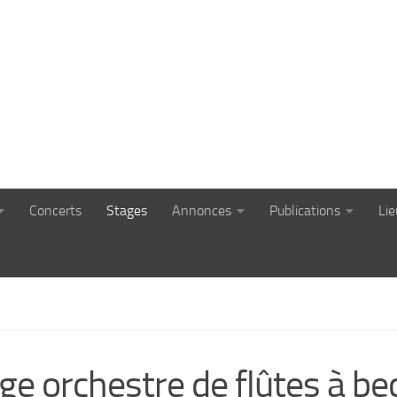
Concerts
Stages
Annonces
Publications
Li
ge orchestre de flûtes à be