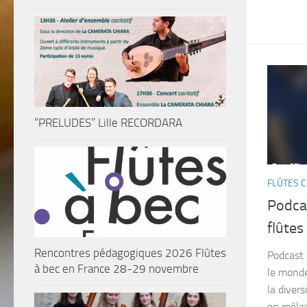
“PRELUDES” Lille RECORDARA
FLÛTES 
Podcas
flûte
Rencontres pédagogiques 2026 Flûtes
Podcast 
à bec en France 28-29 novembre
le monde
la divers
en mêlan