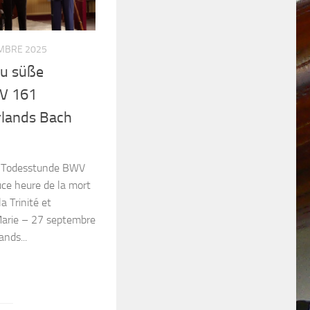
MBRE 2025
u süße
V 161
rlands Bach
e Todesstunde BWV
uce heure de la mort
 Trinité et
 Marie – 27 septembre
nds...