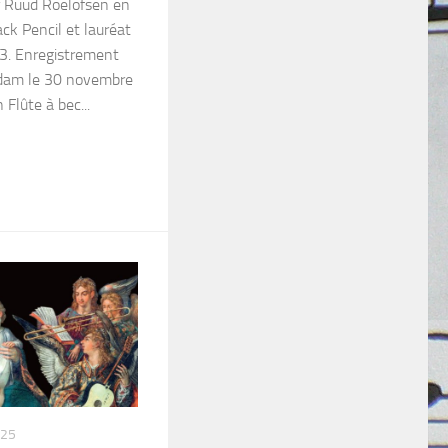
 Ruud Roelofsen en
ck Pencil et lauréat
23. Enregistrement
rdam le 30 novembre
Flûte à bec...
025