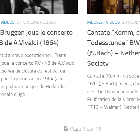
/
VIDÉOS
27 NOVEMBRE 2025
MEDIAS
/
VIDÉOS
20 NOVE
 Brüggen joue le concerto
Cantate “Komm, d
 de A.Vivaldi (1964)
Todesstunde” BW
(JS.Bach) – Nethe
 d’archive exceptionnel : Frans
Society
joue le concerto RV 443 de A.Vivaldi
a soirée de clôture du festival de
Cantate “Komm, du süß
pour la jeunesse en 1964 (avec
161” (JS.Bach) (Viens, do
tre philharmonique de Hollande-
» – 16e Dimanche après la
onale dirigé...
Purification de la Vierge
1716 – Weimar). Netherla
Page 1 sur 16