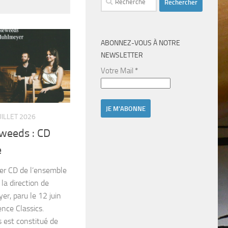
ABONNEZ-VOUS À NOTRE
NEWSLETTER
Votre Mail
*
UILLET 2026
weeds : CD
e
er CD de l’ensemble
la direction de
r, paru le 12 juin
ence Classics.
est constitué de