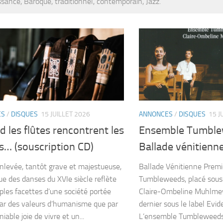
sance, Baroque, traditionnel, contemporain, Jazz.
ES
/
DISQUES
15 JUILLET 2026
ANNONCES
/
DISQUES
15 J
 les flûtes rencontrent les
Ensemble Tumble
s… (souscription CD)
Ballade vénitienn
nlevée, tantôt grave et majestueuse,
Ballade Vénitienne Premi
ue des danses du XVIe siècle reflète
Tumbleweeds, placé sous 
iples facettes d’une société portée
Claire-Ombeline Muhlmeye
ar des valeurs d’humanisme que par
dernier sous le label Evid
iable joie de vivre et un...
L’ensemble Tumbleweeds 