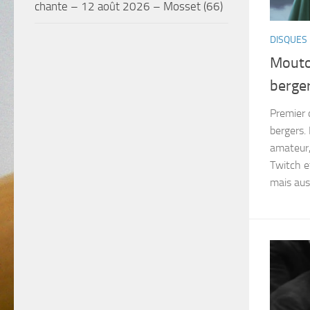
chante – 12 août 2026 – Mosset (66)
DISQUES
Mouto
berge
Premier 
bergers.
amateur,
Twitch e
mais aus