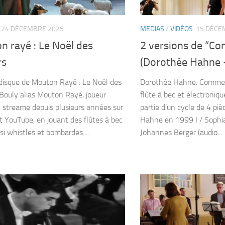
24 DÉCEMBRE 2025
MEDIAS
/
VIDÉOS
15 DÉCE
n rayé : Le Noël des
2 versions de “Com
rs
(Dorothée Hahne 
disque de Mouton Rayé : Le Noël des
Dorothée Hahne: Comment
 Bouly alias Mouton Rayé, joueur
flûte à bec et électroniqu
 streame depuis plusieurs années sur
partie d’un cycle de 4 piè
t YouTube, en jouant des flûtes à bec
Hahne en 1999 I / Sophi
si whistles et bombardes....
Johannes Berger (audio...