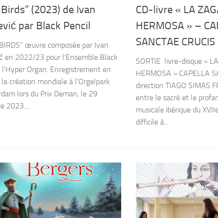
Birds” (2023) de Ivan
CD-livre « LA ZA
vić par Black Pencil
HERMOSA » – CA
SANCTAE CRUCIS
BIRDS” œuvre composée par Ivan
ć en 2022/23 pour l’Ensemble Black
SORTIE livre-disque « 
t l’Hyper Organ. Enregistrement en
HERMOSA » CAPELLA S
e la création mondiale à l’Orgelpark
direction TIAGO SIMAS F
dam lors du Prix Deman, le 29
entre le sacré et le profa
 2023....
musicale ibérique du XVII
difficile à...