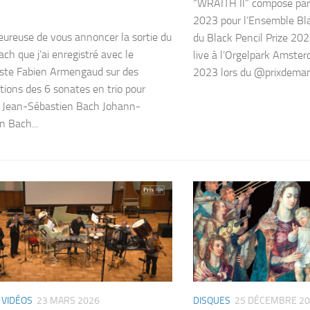
“WRAITH II” composé par
2023 pour l’Ensemble Bla
heureuse de vous annoncer la sortie du
du Black Pencil Prize 20
ch que j’ai enregistré avec le
live à l’Orgelpark Amste
iste Fabien Armengaud sur des
2023 lors du @prixdeman 
ptions des 6 sonates en trio pour
 Jean-Sébastien Bach Johann-
n Bach...
/
VIDÉOS
23 MARS 2026
DISQUES
25 DÉCEMBRE 2