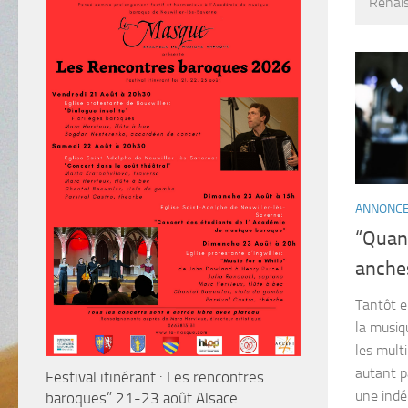
Renais
ANNONC
“Quand
anche
Tantôt e
la musiq
les mult
autant p
Festival itinérant : Les rencontres
une indén
baroques” 21-23 août Alsace