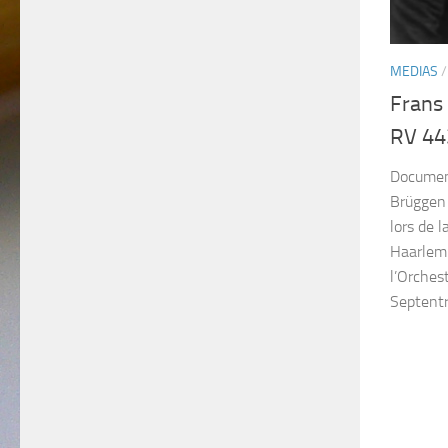
MEDIAS
Frans
RV 443
Document
Brüggen 
lors de l
Haarlem 
l’Orches
Septentri