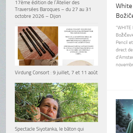
17ème édition de l’Atelier des
White 
Traversées Baroques – du 27 au 31
Božiče
octobre 2026 – Dijon
“WHITE 
Božičevi
Pencil e
direct d
d’Amster
novembre
Virdung Consort : 9 juillet, 7 et 11 août
Spectacle Siyotanka, le bâton qui