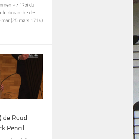
mmen » / “Roi du
ur le dimanche des
eimar (25 mars 1714)
) de Ruud
ck Pencil