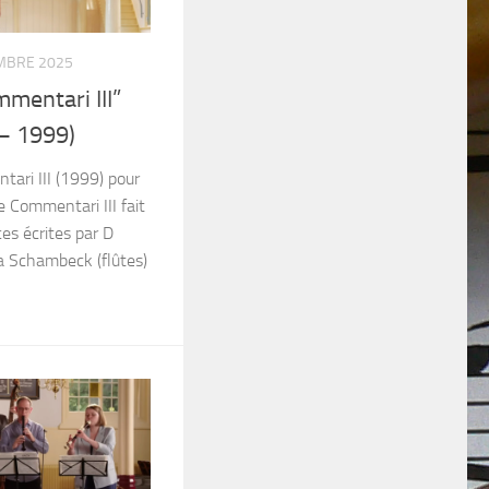
MBRE 2025
mentari III”
– 1999)
ari III (1999) pour
e Commentari III fait
ces écrites par D
a Schambeck (flûtes)