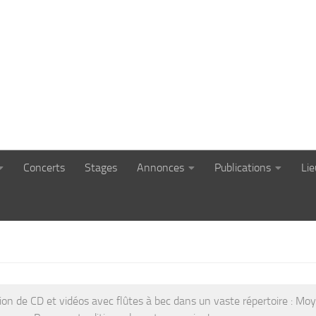
Concerts
Stages
Annonces
Publications
Li
ion de CD et vidéos avec flûtes à bec dans un vaste répertoire : Mo