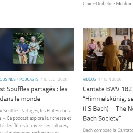
Claire-Ombeline Muhlmeyer
COUSINES
/
PODCASTS
1 JUILLET 2026
VIDÉOS
14 JUIN 2026
t Souffles partagés : les
Cantate BWV 182
s dans le monde
“Himmelskönig, s
(J S Bach) – The 
« Souffles Partagés, les Flûtes dans
Bach Society”
 ». Ce podcast explore la richesse et
ité des flûtes à travers les cultures,
Bach compose la Cantat
t témoignages, recherches et