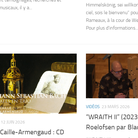
Himmelskönig, sei willko
usicaux, il y a...
ciel, sois le bienvenu” po
Rameaux, à la cour de W
Pour plus d’informations...
VIDÉOS
23 MARS 2026
“WRAITH II” (2023
12 JUIN 2026
Roelofsen par Bla
Caille-Armengaud : CD