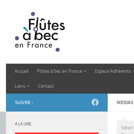
Skip to content
Accueil
Flûtes à bec en France
Espace Adhérents
Liens
Contact
SUIVRE :
MEDIAS
A LA UNE
Sélect