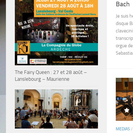
Bach
Je suis 
disque Ba
clavecin
transcri
orgue de
Sebastia
The Fairy Queen : 27 et 28 août –
Lanslebourg – Maurienne
MEDIAS