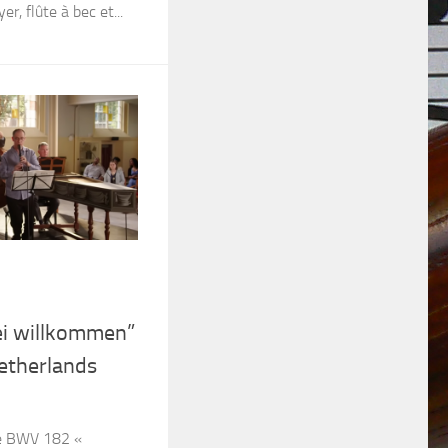
, flûte à bec et...
ei willkommen”
Netherlands
e BWV 182 «