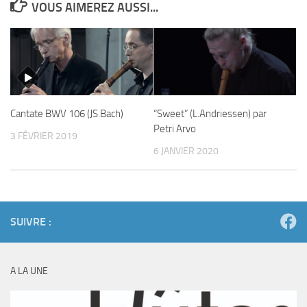
VOUS AIMEREZ AUSSI...
Cantate BWV 106 (JS.Bach)
“Sweet” (L.Andriessen) par
Petri Arvo
3 FÉVRIER 2019
6 JANVIER 2020
SUIVRE :
A LA UNE