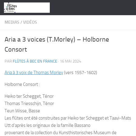
Skip to content
MEDIAS
/
VIDÉOS
Aria a 3 voices (T.Morley) – Holborne
Consort
PAR
FLÛTES À BEC EN FRANCE
·
16 MAI 2024
Aria à 3 voix de Thomas Morley
(vers 1557-1602)
Holborne Consort :
Heiko ter Schegget, Ténor
Thomas Triesschijn, Ténor
Teun Wisse, Basse
Les flûtes ont été construites par Heiko ter Schegget et Taavi-Mats
Utt d’après les originaux de la famille Bassano
provenant de la collection du Kunsthistorisches Museum de