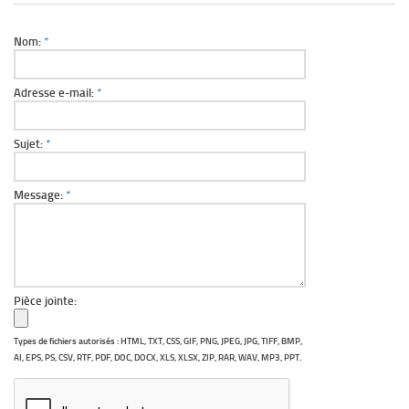
Nom:
*
Adresse e-mail:
*
Sujet:
*
Message:
*
Pièce jointe:
Types de fichiers autorisés : HTML, TXT, CSS, GIF, PNG, JPEG, JPG, TIFF, BMP,
AI, EPS, PS, CSV, RTF, PDF, DOC, DOCX, XLS, XLSX, ZIP, RAR, WAV, MP3, PPT.