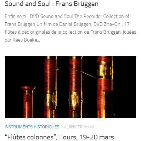
Sound and Soul : Frans Brüggen
Enfin sorti ! DVD Sound and Soul The Recorder Collection of
Frans Brüggen Un film de Daniel Brüggen, DVD Zne-On : 17
flûtes à bec originales de la collection de Frans Brüggen, jouées
par Kees Boeke...
INSTRUMENTS HISTORIQUES
10 JANVIER 2016
“Flûtes colonnes”, Tours, 19-20 mars