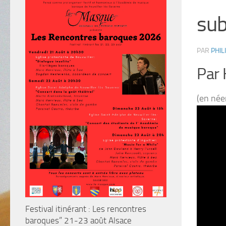
sub
PAR
PHIL
Par 
(en née
Festival itinérant : Les rencontres
baroques” 21-23 août Alsace