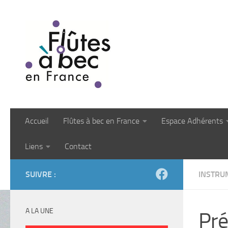
Skip to content
Accueil
Flûtes à bec en France
Espace Adhérents
Liens
Contact
SUIVRE :
INSTRU
A LA UNE
Pré