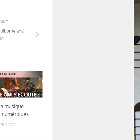
IVANT
Holborne and
de
a musique :
s numériques
RE 2020