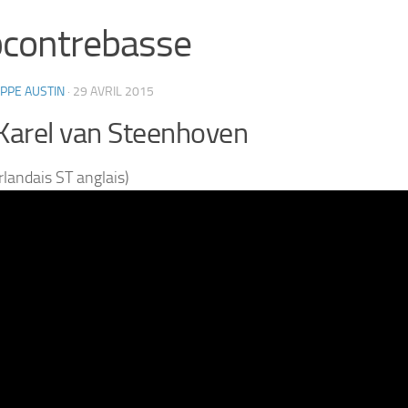
contrebasse
IPPE AUSTIN
·
29 AVRIL 2015
Karel van Steenhoven
rlandais ST anglais)