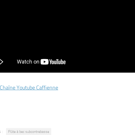
Chaîne Youtube Caffienne
 :
Flûte à bec subcontrebasse