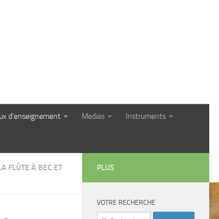
eux d’enseignement
Medias
Instruments
A FLÛTE À BEC ET
PLUS
VOTRE RECHERCHE
Rechercher :