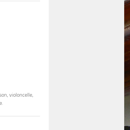
son, violoncelle,
e.