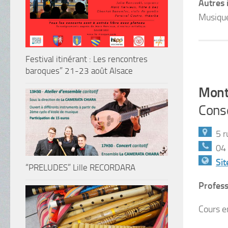
Autres 
Musique
Festival itinérant : Les rencontres
baroques” 21-23 août Alsace
Mont
Conse
5 r
04 
Si
“PRELUDES” Lille RECORDARA
Profess
Cours e