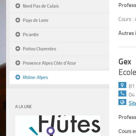
Profess
Nord Pas de Calais
Cours :
Pays de Loire
Autres 
Picardie
Poitou Charentes
Gex
Provence Alpes Côte d’Azur
Ecole
Rhône-Alpes
81 r
04 
Sit
A LA UNE
Profess
Cours en