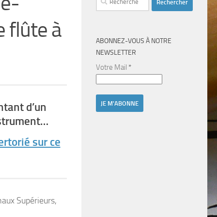
ne-
 flûte à
ABONNEZ-VOUS À NOTRE
NEWSLETTER
Votre Mail
*
ntant d’un
nstrument…
ertorié sur ce
aux Supérieurs,