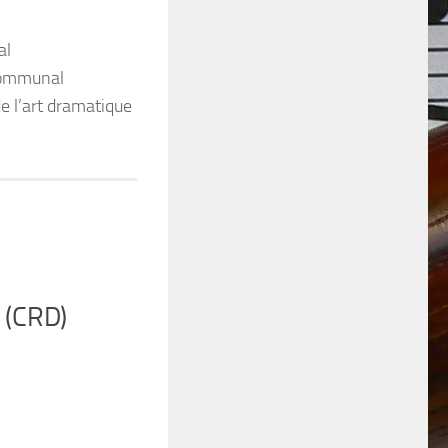
al
communal
e l’art dramatique
 (CRD)