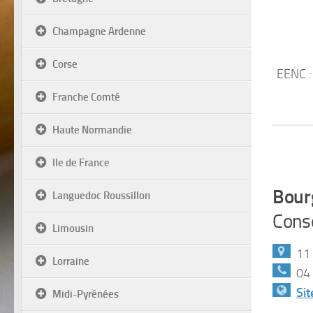
Champagne Ardenne
Corse
EENC :
Franche Comté
Haute Normandie
Ile de France
Bour
Languedoc Roussillon
Cons
Limousin
11 
Lorraine
04 
Sit
Midi-Pyrénées