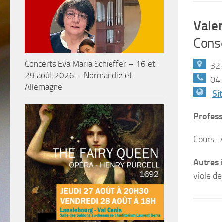
Vale
Conse
Concerts Eva Maria Schieffer – 16 et
32 
29 août 2026 – Normandie et
04 
Allemagne
Si
Profess
Cours :
Autres 
viole d