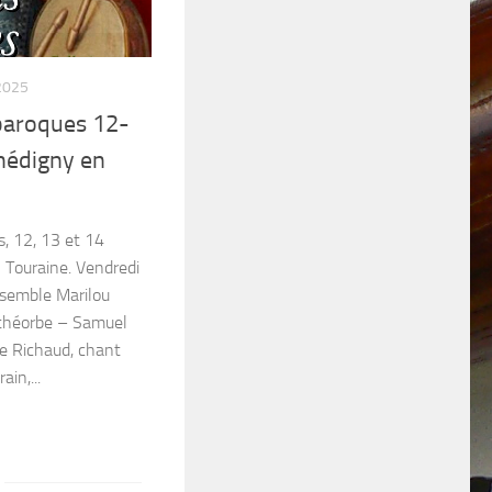
2025
baroques 12-
hédigny en
s, 12, 13 et 14
 Touraine. Vendredi
semble Marilou
o théorbe – Samuel
ne Richaud, chant
ain,...