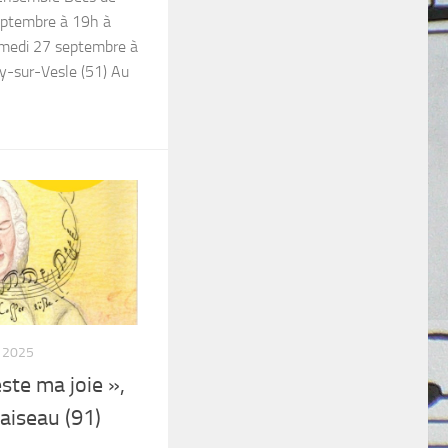
eptembre à 19h à
amedi 27 septembre à
ny-sur-Vesle (51) Au
 2025
ste ma joie »,
aiseau (91)