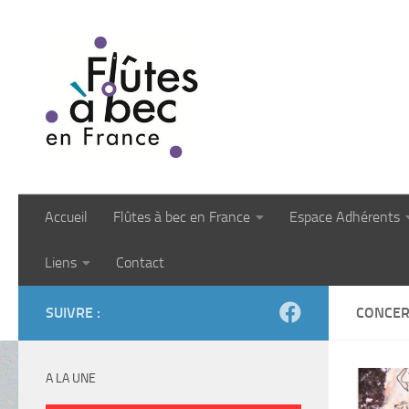
Skip to content
Accueil
Flûtes à bec en France
Espace Adhérents
Liens
Contact
SUIVRE :
CONCER
A LA UNE