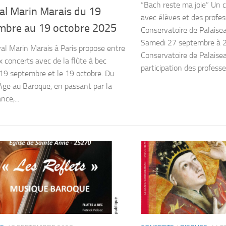
“Bach reste ma joie” Un
al Marin Marais du 19
avec élèves et des profes
mbre au 19 octobre 2025
Conservatoire de Palaisea
Samedi 27 septembre à 
val Marin Marais à Paris propose entre
Conservatoire de Palaisea
x concerts avec de la flûte à bec
participation des professeu
 19 septembre et le 19 octobre. Du
e au Baroque, en passant par la
ce,...