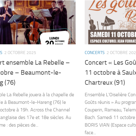
S
2 OCTOBRE 2025
CONCERTS
2 OCTOBRE 20
rt ensemble La Rebelle –
Concert « Les Goû
tobre – Beaumont-le-
11 octobre à Saul
g (76)
Chartreux (91)
le La Rebelle jouera à la chapelle de
Ensemble L’Oiselière Conc
le à Beaumont-le-Hareng (76) le
Goûts réunis » Au progr
 octobre à 19h. Across the Channel
Couperin, Rameau, Telem
anglaise des 17e et 18e siècles. Au
Bach. Samedi 11 octobre
e : des pièces de...
BORIS VIAN (Espace cultu
face...