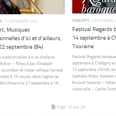
CONCERTS
4 SEPTEMBRE 
S
11 SEPTEMBRE 2025
Festival Regards 
rt, Musiques
14 septembre à C
onnelles d’ici et d’ailleurs,
Touraine
 22 septembre (84)
Festival Regards baroque
traditionnelles d’ici et d’ailleurs
septembre à Chédigny en
 Bolton – flûtes à bec Elisabeth
12 septembre 20H30, en
 accordéon et harpe celtique Samedi
Gabrielle Rubio, travers
mbre à 16 heures, dans l’église de
Bricault traverso – Hélè
(84) Dimanche 21 septembre à 18...
violoncelle – Cécile Chartr
Page 10 sur 29