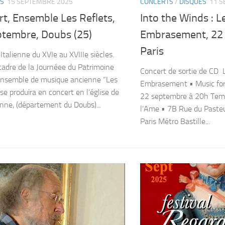
S
15 SEPTEMBRE 2025
CONCERTS
/
DISQUES
11 S
t, Ensemble Les Reflets,
Into the Winds : 
ptembre, Doubs (25)
Embrasement, 22
Paris
Italienne du XVIe au XVIIIe siècles.
cadre de la Journéee du Patrimoine
Concert de sortie de CD 
ensemble de musique ancienne “Les
Embrasement • Music for
se produira en concert en l’église de
22 septembre à 20h Temp
nne, (département du Doubs)...
l’Ame • 7B Rue du Paste
Paris Métro Bastille...