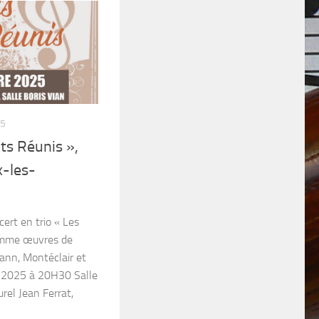
25
ts Réunis »,
x-les-
ert en trio « Les
amme œuvres de
ann, Montéclair et
 2025 à 20H30 Salle
rel Jean Ferrat,