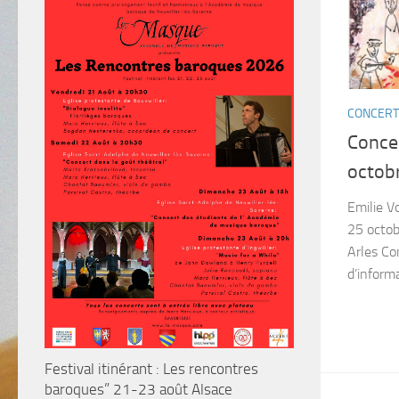
CONCERT
Concer
octobr
Emilie V
25 octob
Arles Con
d’inform
Festival itinérant : Les rencontres
baroques” 21-23 août Alsace