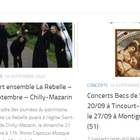
S
18 SEPTEMBRE 2025
CONCERTS
16 SEPTEMBRE
rt ensemble La Rebelle –
Concerts Becs de 
ptembre – Chilly-Mazarin
20/09 à Tincourt-
cadre des journées du patrimoine,
le 27/09 à Montig
le La Rebelle jouera à l’église Saint-
de Chilly-Mazarin, le dimanche 21
(51)
e à 17h. Primo Capriccio Musique
2 concerts (gratuits) de 