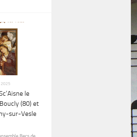
 2025
Sc’Aisne le
Boucly (80) et
ny-sur-Vesle
l’ensemble Becs de