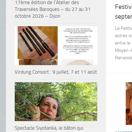
17ème édition de l’Atelier des
Festiv
Traversées Baroques – du 27 au 31
septe
octobre 2026 – Dijon
Le Festi
autres si
entre le
Moyen-Äg
Renaissan
Virdung Consort : 9 juillet, 7 et 11 août
Spectacle Siyotanka, le bâton qui