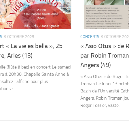
S
9 OCTOBRE 2025
CONCERTS
9 OCTOBRE 20
t « La vie es bella », 25
« Asio Otus » de R
e, Arles (13)
par Robin Troman,
Angers (49)
olle (flûte à bec) en concert Le samedi
re à 20h30. Chapelle Sainte Anne à
« Asio Otus » de Roger Te
sultez l’affiche pour plus
Troman Le lundi 13 octob
ations :
Bazin de l’Université Cat
Angers, Robin Troman jou
Roger Tessier, vaste...