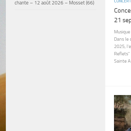
CONCERT
chante – 12 août 2026 – Mosset (66)
Concer
21 se
Musique 
Dans le 
2025, l’
Reflets” 
Sainte A