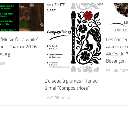
“Music for a while”
Les concer
ue – 24 mai 2026
Académie 
bourg
Alizés du 7
Besançon
026
25 JUIN 202
L’oiseau à plumes : 1er au
3 mai “Compositrices”
16 AVRIL 2026