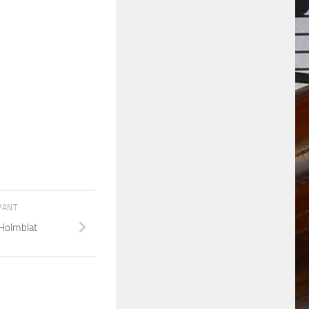
IVANT
 Holmblat