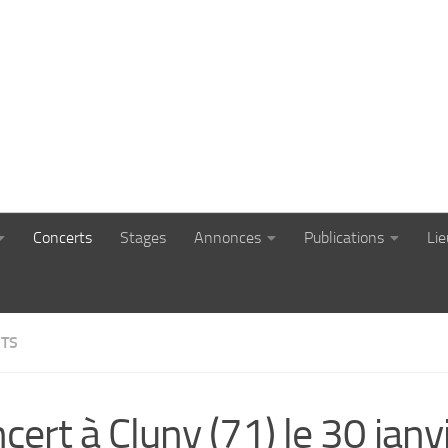
Concerts
Stages
Annonces
Publications
Li
TS
cert à Cluny (71) le 30 janv