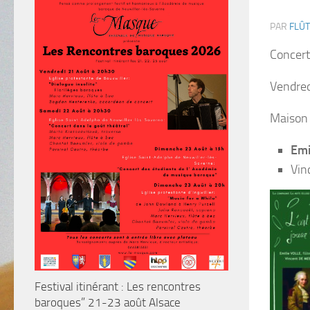
PAR
FLÛT
Concert
Vendred
Maison 
Emi
Vin
Festival itinérant : Les rencontres
baroques” 21-23 août Alsace