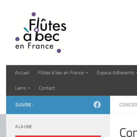
Skip to content
Accueil
Flûtes à bec en France
Espace Adhérents
Liens
Contact
SUIVRE :
CONCER
A LA UNE
Con