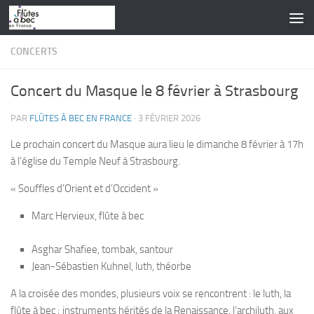
Skip to content
CONCERTS
Concert du Masque le 8 février à Strasbourg
PAR
FLÛTES À BEC EN FRANCE
·
3 FÉVRIER 2026
Le prochain concert du Masque
aura lieu le dimanche 8 février à 17h
à l’église du Temple Neuf à Strasbourg.
« Souffles d’Orient et d’Occident »
Marc Hervieux, flûte à bec
Asghar Shafiee, tombak, santour
Jean-Sébastien Kuhnel, luth, théorbe
A la croisée des mondes, plusieurs voix se rencontrent : le luth, la
flûte à bec ; instruments hérités de la Renaissance, l’archiluth, aux