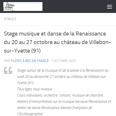
Skip to content
STAGES
Stage musique et danse de la Renaissance
du 20 au 27 octobre au château de Villebon-
sur-Yvette (91)
PAR
FLÛTES À BEC EN FRANCE
·
1 OCTOBRE 2025
Stage autour de la musique et de la danse à la Renaissance du
lundi 20 au dimanche 27 octobre au château de Villebon-sur-
Yvette (91)
Tous âges, tous niveaux
Cours individuels, orchestre, consort, musique de chambre,
ateliers d’interprétation sur la musique baroque/Renaissance et
atelier de danse Renaissance (danses françaises de
l’Orchésographie)