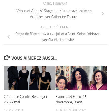
ARTICLE SUIVANT
“Vénus et Adonis” Stage du 25 au 29 avril 2018 en
Ardèche avec Catherine Escure
ARTICLE PRÉCÉDENT
Stage de flûte du 14 au 21 juillet à Saint-Seine l’Abbaye
avec Claudia Leibovitz.
VOUS AIMEREZ AUSSI...
Clémence Comte, Besançon,
Fiamma et Fioco, 13
26-27 mai
Novembre, Brest
17 MAI 2018
10 NOVEMBRE 2021