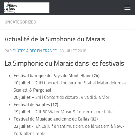
Skip to content
UNCATEGORIZED
Actualité de la Simphonie du Marais
PAR
FLÛTES À BEC EN FRANCE
·
18 JUILLET 2018
La Simphonie du Marais dans les festivals
Festival baroque du Pays du Mont-Blanc (74)
10 juillet
– 21H Concert d’ouverture : Stabat Mater dolorosa :
Scarlatti & Pergolesi
20 juillet
– 21H Concert de clôture : Vivaldi & la Mer
Festival de Saintes (17)
19 juillet
– 21h30 Water Music & Concerto pour flûte
Festival de Musique ancienne de Callas (83)
22 juillet
-18h Le Juif errant musicien, de Jérusalem à New-
York, aller simple