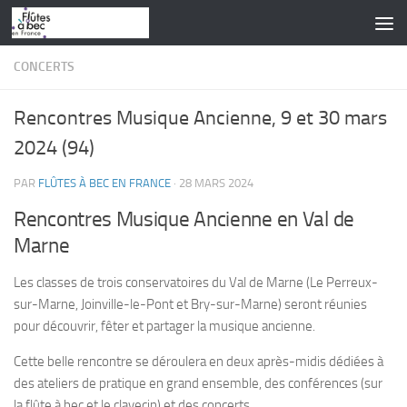
Skip to content
CONCERTS
Rencontres Musique Ancienne, 9 et 30 mars
2024 (94)
PAR
FLÛTES À BEC EN FRANCE
·
28 MARS 2024
Rencontres Musique Ancienne en Val de
Marne
Les classes de trois conservatoires du Val de Marne (Le Perreux-
sur-Marne, Joinville-le-Pont et Bry-sur-Marne) seront réunies
pour découvrir, fêter et partager la musique ancienne.
Cette belle rencontre se déroulera en deux après-midis dédiées à
des ateliers de pratique en grand ensemble, des conférences (sur
la flûte à bec et le clavecin) et des concerts.