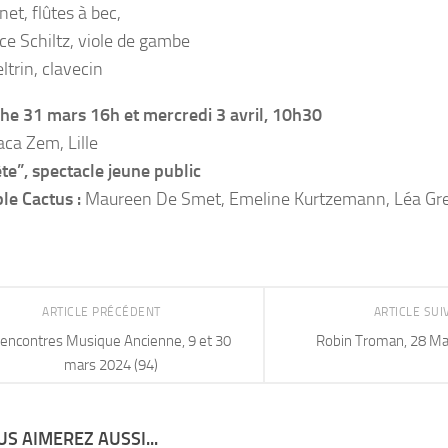
et, flûtes à bec,
e Schiltz, viole de gambe
ltrin, clavecin
e 31 mars 16h et mercredi 3 avril, 10h30
aca Zem, Lille
te”, spectacle jeune public
e Cactus :
Maureen De Smet, Emeline Kurtzemann, Léa Gr
ARTICLE PRÉCÉDENT
ARTICLE SU
encontres Musique Ancienne, 9 et 30
Robin Troman, 28 Ma
mars 2024 (94)
S AIMEREZ AUSSI...