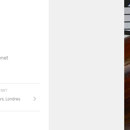
enet
IVANT
rs, Londres