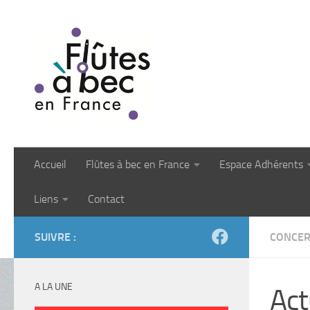
Skip to content
Accueil
Flûtes à bec en France
Espace Adhérents
Liens
Contact
SUIVRE :
CONCER
A LA UNE
Act