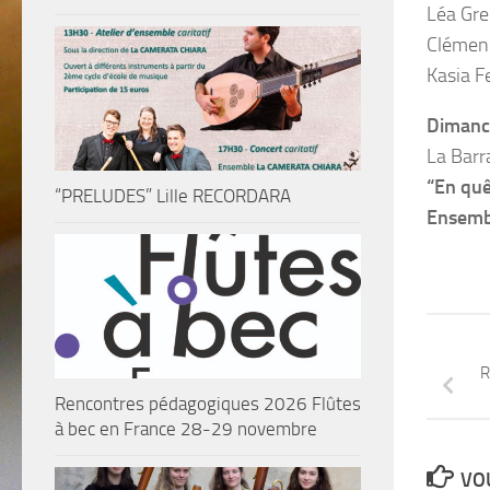
Léa Gren
Clémenc
Kasia Fe
Dimanch
La Barr
“En quê
“PRELUDES” Lille RECORDARA
Ensembl
R
Rencontres pédagogiques 2026 Flûtes
à bec en France 28-29 novembre
VOU