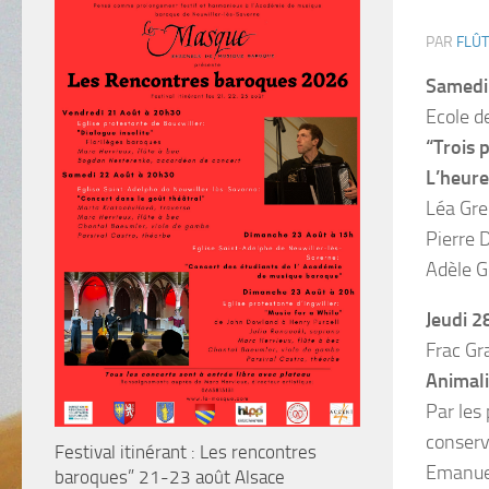
PAR
FLÛT
Samedi
Ecole d
“Trois 
L’heur
Léa Gre
Pierre 
Adèle G
Jeudi 2
Frac Gr
Animali
Par les
conserv
Festival itinérant : Les rencontres
Emanue
baroques” 21-23 août Alsace