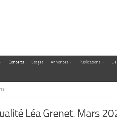
Concerts
Stages
Annonces
Publications
Li
TS
ualité Léa Grenet, Mars 20