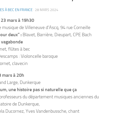
ES À BEC EN FRANCE
·
28 MARS 2024
 23 mars à 19h30
e musique de Villeneuve d’Ascq, 94 rue Corneille
pour deux” :
Blavet, Barrière, Dieupart, CPE Bach
e vagabonde
net, flûtes à bec
Descamps : Violoncelle baroque
ornet, clavecin
8 mars à 20h
and Large, Dunkerque
um, une histoire pas si naturelle que ça
 professeurs du département musiques anciennes du
atoire de Dunkerque,
la Ducornez, Yves Vandenbussche, chant