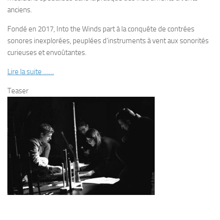
anciens.
Fondé en 2017,
Into the Winds
part à la conquête de contrées
sonores inexplorées, peuplées d’instruments à vent aux sonorités
curieuses et envoûtantes.
Lire la suite ……
Teaser