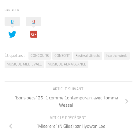
PARTAGER
0
0
Étiquettes :
CONCOURS
CONSORT
Festival Utrecht
Into the winds
MUSIQUE MEDIEVALE
MUSIQUE RENAISSANCE
ARTICLE SUIVANT
“Bons becs” 25 : C comme Contemporain, avec Tomma
Wessel
ARTICLE PRÉCÉDENT
“Miserere” (N.Giles) par Hyowon Lee