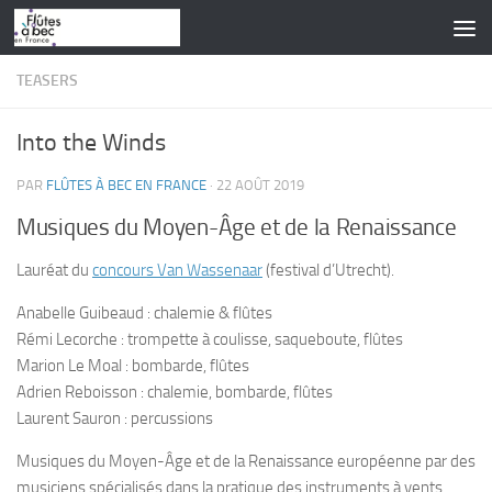
Skip to content
TEASERS
Into the Winds
PAR
FLÛTES À BEC EN FRANCE
·
22 AOÛT 2019
Musiques du Moyen-Âge et de la Renaissance
Lauréat du
concours Van Wassenaar
(festival d’Utrecht).
Anabelle Guibeaud : chalemie & flûtes
Rémi Lecorche : trompette à coulisse, saqueboute, flûtes
Marion Le Moal : bombarde, flûtes
Adrien Reboisson : chalemie, bombarde, flûtes
Laurent Sauron : percussions
Musiques du Moyen-Âge et de la Renaissance européenne par des
musiciens spécialisés dans la pratique des instruments à vents