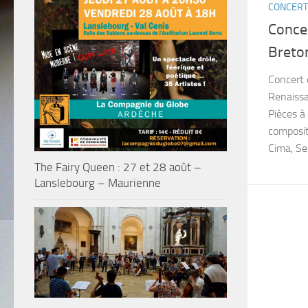
CONCERT
Concer
Breto
Concert 
Renaissa
Pièces à
composit
Cima, Sel
The Fairy Queen : 27 et 28 août –
Lanslebourg – Maurienne