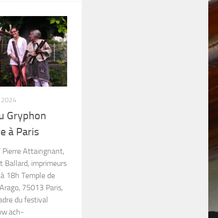
 2024
“Au Gryphon
e à Paris
ierre Attaingnant,
t Ballard, imprimeurs
 à 18h Temple de
 Arago, 75013 Paris,
dre du festival
ww.ach-