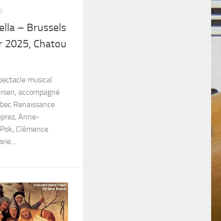
5
ella – Brussels
er 2025, Chatou
pectacle musical
ersen, accompagné
à bec Renaissance
eprez, Anne-
 Pok, Clémence
ie...