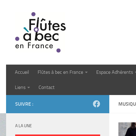
Skip to content
Accueil
Flûtes à bec en France
Espace Adhérents
Liens
Contact
SUIVRE :
MUSIQU
A LA UNE