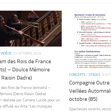
/
VIDÉOS
12 OCTOBRE 2025
em des Rois de France
its) – Doulce Mémoire
CONCERTS
/
STAGES
9 OC
 Raisin Dadre)
Compagnie Outre 
des Rois de France (extraits) –
Veillées Automnal
émoire (Denis Raisin Dadre)
octobre (85)
n réalisée par Camera Lucida pour un
e diffusé sur Arte “Les musiques
Spectacles vivants, renco