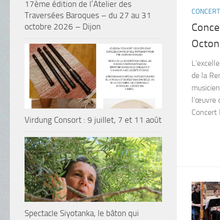
17ème édition de l’Atelier des
CONCERT
Traversées Baroques – du 27 au 31
Concer
octobre 2026 – Dijon
Octona
L’excelle
de la Re
musicien
l’œuvre 
Concert 
Virdung Consort : 9 juillet, 7 et 11 août
Spectacle Siyotanka, le bâton qui