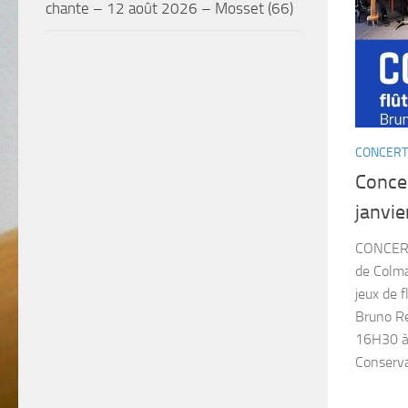
chante – 12 août 2026 – Mosset (66)
CONCERT
Concer
janvie
CONCERT 
de Colma
jeux de 
Bruno R
16H30 
Conserva