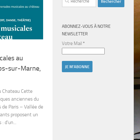
ABONNEZ-VOUS À NOTRE
NEWSLETTER
Votre Mail
*
cales au
ps-sur-Marne,
u Chateau Cette
iques anciennes du
 de Paris – Vallée de
nants proposent un
: d’un...