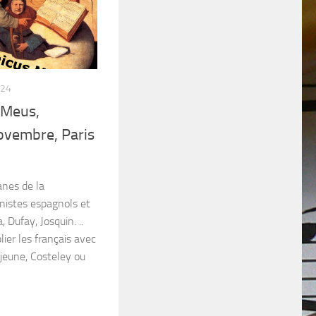
024
 Meus,
novembre, Paris
anes de la
nistes espagnols et
, Dufay, Josquin. ..
ier les français avec
jeune, Costeley ou