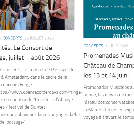
/
CONCERTS
22 JUILLET 2026
CONCERTS
11 JUIN 2026
ités, Le Consort de
Promenades Musi
e, juillet – août 2026
Château de Cham
s concerts, Le Consort de Passage : le
les 13 et 14 juin.
et à Amsterdam, dans le cadre de la
u concours Fringe
Promenades Musicales a
tps://www.openrecorderdays.com/fringe-
année, les élèves de mus
-competition le 16 juillet à l’Abbaye
réseau des conservatoires
s / festival de Saintes
la Marne et leurs enseig
/musique.abbayeauxdames.org/agenda/le-
voyage à travers le temps 
de-passage/...