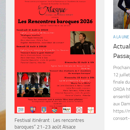
A LA UNE
Actual
Passag
Prochain
12 juill
finale d
ORDA ht
ensemble
aux Dame
https:/
consort-
Festival itinérant : Les rencontres
baroques” 21-23 août Alsace