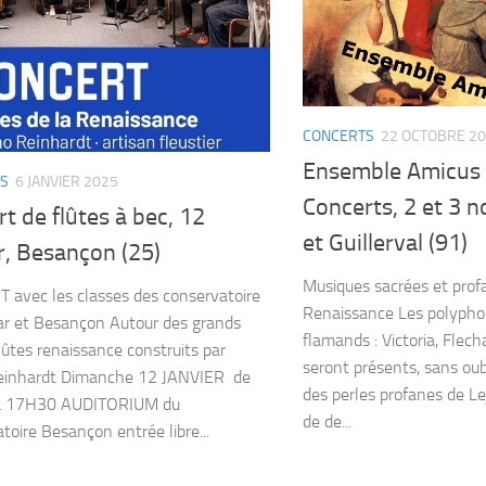
CONCERTS
22 OCTOBRE 2
Ensemble Amicus
S
6 JANVIER 2025
Concerts, 2 et 3 
t de flûtes à bec, 12
et Guillerval (91)
r, Besançon (25)
Musiques sacrées et prof
avec les classes des conservatoire
Renaissance Les polypho
r et Besançon Autour des grands
flamands : Victoria, Flecha
flûtes renaissance construits par
seront présents, sans oubl
einhardt Dimanche 12 JANVIER de
des perles profanes de Le
à 17H30 AUDITORIUM du
de de...
toire Besançon entrée libre...