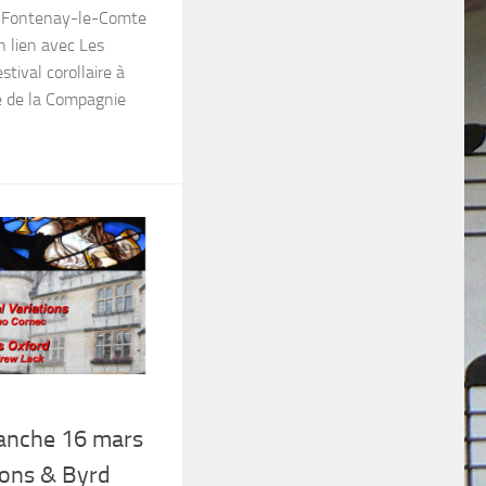
à Fontenay-le-Comte
 lien avec Les
stival corollaire à
e de la Compagnie
anche 16 mars
ions & Byrd