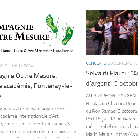
CONCERTS
29 SEPTEMBRE
10 OCTOBRE 2024
Selva di Flauti : 
gnie Outre Mesure,
d’argent” 5 octobr
 académie, Fontenay-le-
e
AU GRYPHON D’ARGENT P
Nicolas du Chemin, Rober
gnie Outre Mesure organise sa
du Roy Samedi 5 octobre
adémie internationale d’Art
Port Royal, 18 boulevard
r, chants, instruments, lutheries &
métro Gobelins Dans le ca
épertoire européen de la Renaissance
Marin Marais : https://w