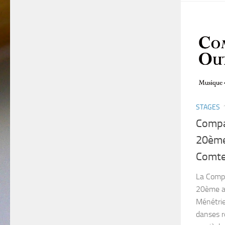
STAGES
Compa
20ème
Comt
La Compa
20ème ac
Ménétrie
danses r