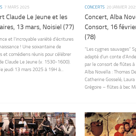
S
7 MARS 2025
CONCERTS
20 JANVIER 202
t Claude Le Jeune et les
Concert, Alba Nov
ires, 13 mars, Noisiel (77)
Consort, 16 févri
(78)
nce et l’incroyable variété d’écritures
naissance ! Une soixantaine de
“Les cygnes sauvages” S
s et comédiens réunis pour célébrer
adapté d’un conte d’And
de Claude Le Jeune (v. 1530-1600).
par le consort de flûtes 
le jeudi 13 mars 2025 à 19H à...
Alba Novella : Thomas D
Catherine Gosselé, Laura
Grégoire – flûtes à bec Mar