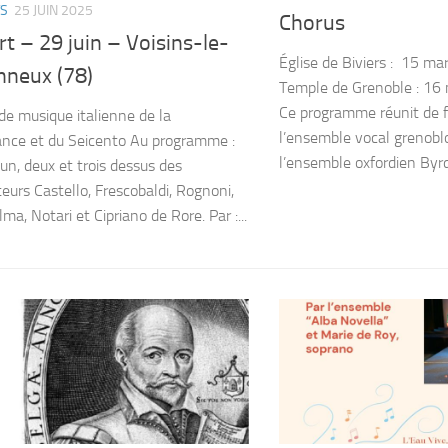
S
25 JUIN 2025
Chorus
t – 29 juin – Voisins-le-
Église de Biviers : 15 m
nneux (78)
Temple de Grenoble : 16
Ce programme réunit de f
de musique italienne de la
l’ensemble vocal grenoblo
nce et du Seicento Au programme :
l’ensemble oxfordien Byrd
 un, deux et trois dessus des
eurs Castello, Frescobaldi, Rognoni,
ma, Notari et Cipriano de Rore. Par :...