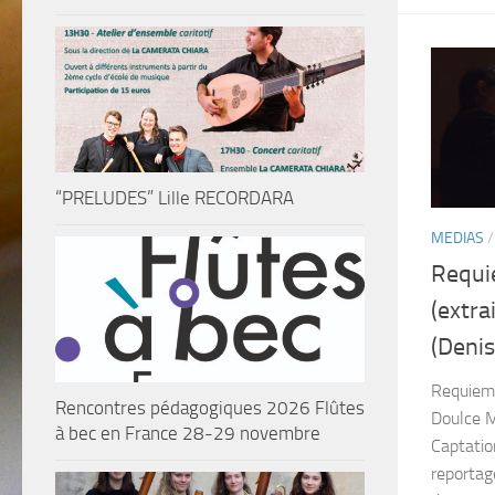
“PRELUDES” Lille RECORDARA
MEDIAS
Requi
(extra
(Denis
Requiem 
Rencontres pédagogiques 2026 Flûtes
Doulce M
à bec en France 28-29 novembre
Captatio
reportag