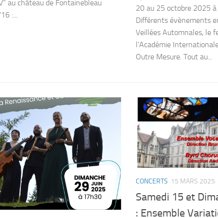
IV” au château de Fontainebleau
20 au 25 octobre 2025 
16 :...
Différents évènements en
Veillées Automnales, le fe
l’Académie International
Outre Mesure. Tout au...
CONCERTS
15 MARS 2025
Samedi 15 et Dim
: Ensemble Variat