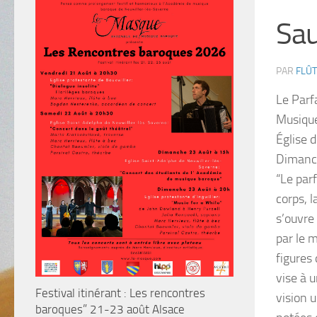
Sau
PAR
FLÛT
Le Parf
Musique
Église 
Dimanch
“Le par
corps, l
s’ouvre 
par le 
figures 
vise à 
Festival itinérant : Les rencontres
vision 
baroques” 21-23 août Alsace