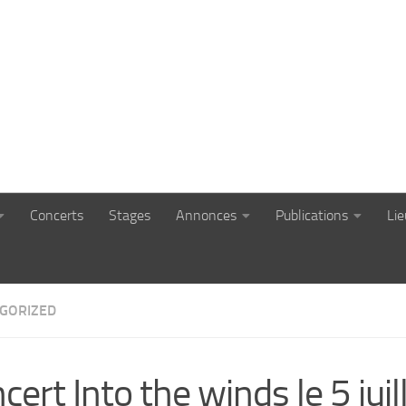
Concerts
Stages
Annonces
Publications
Li
GORIZED
cert Into the winds le 5 juil