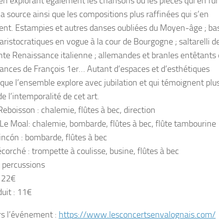
en explorant également les chansons ou les pièces qui en fu
la source ainsi que les compositions plus raffinées qui s’en
rent. Estampies et autres danses oubliées du Moyen-âge ; ba
ristocratiques en vogue à la cour de Bourgogne ; saltarelli de
ante Renaissance italienne ; allemandes et branles entêtants
sances de François 1er… Autant d’espaces et d’esthétiques
 que l’ensemble explore avec jubilation et qui témoignent plu
e l’intemporalité de cet art.
eboisson : chalemie, flûtes à bec, direction
Le Moal: chalemie, bombarde, flûtes à bec, flûte tambourine
Rincón : bombarde, flûtes à bec
corché : trompette à coulisse, busine, flûtes à bec
: percussions
: 22€
duit : 11€
rs l’événement :
https://www.lesconcertsenvalognais.com/