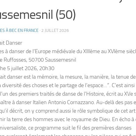
ssemesnil (50)
ES À BEC EN FRANCE
·
2 JUILLET 2026
ait Danser
s à danser de l’Europe médiévale du XIIIème au XVIème sièc
de Ruffosses, 50700 Saussemesnil
e 5 juillet 2026, 20h30
fait danser est la mémoire, la mesure, la manière, la tenue de
a diversité des choses et le partage de l’espace…”. C’est ainsi
l’un des premiers traités de danse de l’Histoire, écrit au XVe 
maître à danser Italien Antonio Cornazzano. Au-delà des pas e
qu’il décrit, on y comprend aussi le rôle symbolique de cet art
unir la terre des hommes avec le royaume de Dieu. En écho à 
universaliste, ce programme suit le fil des premières danses