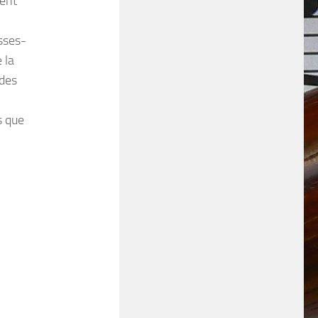
rent
sses-
 la
 des
s que