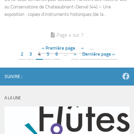
au Conservatoire de Chateaubriant-Derval (44) – Une
exposition : copies d’instruments historiques (de la...
Page 4 sur 7
« Première page
«
…
2
3
4
5
6
…
»
Dernière page »
SUIVRE :
A LA UNE