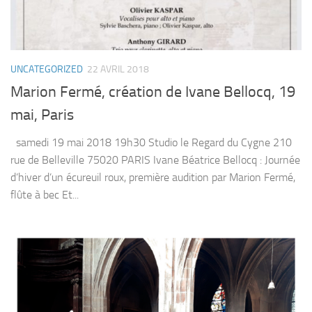
UNCATEGORIZED
22 AVRIL 2018
Marion Fermé, création de Ivane Bellocq, 19
mai, Paris
samedi 19 mai 2018 19h30 Studio le Regard du Cygne 210
rue de Belleville 75020 PARIS Ivane Béatrice Bellocq : Journée
d’hiver d’un écureuil roux, première audition par Marion Fermé,
flûte à bec Et...