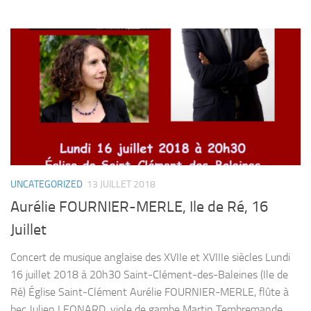
UNCATEGORIZED
13 JUILLET 2018
Aurélie FOURNIER-MERLE, Ile de Ré, 16
Juillet
Concert de musique anglaise des XVIIe et XVIIIe siècles Lundi
16 juillet 2018 à 20h30 Saint-Clément-des-Baleines (Ile de
Ré) Église Saint-Clément Aurélie FOURNIER-MERLE, flûte à
bec Julien LEONARD, viole de gambe Martin Tembremande,