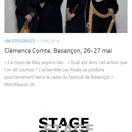
UNCATEGORIZED
17 MAI 2018
Clémence Comte, Besançon, 26-27 mai
« Ce moys de May soyons lies… » Quel est donc cet amour que
l’on dit courtois ? L’ensemble Les Alizés se produira
prochainement dans le cadre du Festival de Besançon /
Montfaucon 26...