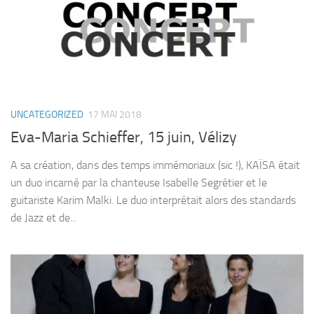
UNCATEGORIZED
17 MAI 2018
Eva-Maria Schieffer, 15 juin, Vélizy
A sa création, dans des temps immémoriaux (sic !), KAÏSA était
un duo incarné par la chanteuse Isabelle Segrétier et le
guitariste Karim Malki. Le duo interprétait alors des standards
de Jazz et de...