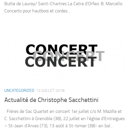
Butte de Lauray/ Saint-Chartres La Cetra d’Orfeo: B. Marcello:
Concerto pour hautbois et cordes...
UNCATEGORIZED
13 JUILLET 2018
Actualité de Christophe Sacchettini
Frères de Sac Quartet en concert 1er juillet c/o M. Mazille et
C. Sacchettini à Grenoble (38), 22 juillet en l’église d’Entraigues
– St-Jean d’Arves (73), 13 août à St-Ismier (38)- en bal...