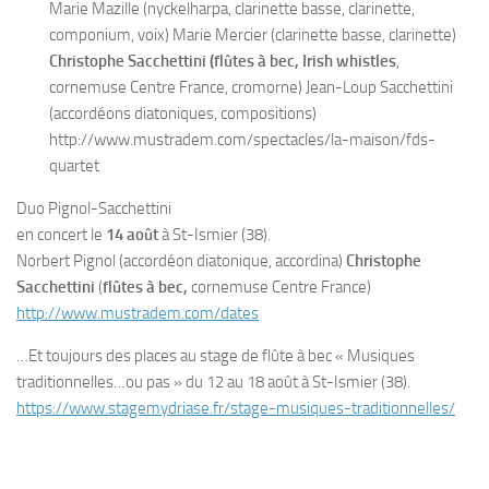
Marie Mazille (nyckelharpa, clarinette basse, clarinette,
componium, voix) Marie Mercier (clarinette basse, clarinette)
Christophe Sacchettini (flûtes à bec, Irish whistles
,
cornemuse Centre France, cromorne) Jean-Loup Sacchettini
(accordéons diatoniques, compositions)
http://www.mustradem.com/spectacles/la-maison/fds-
quartet
Duo Pignol-Sacchettini
en concert le
14 août
à St-Ismier (38).
Norbert Pignol (accordéon diatonique, accordina)
Christophe
Sacchettini
(
flûtes à bec,
cornemuse Centre France)
http://www.mustradem.com/dates
…Et toujours des places au stage de flûte à bec « Musiques
traditionnelles…ou pas » du 12 au 18 août à St-Ismier (38).
https://www.stagemydriase.fr/stage-musiques-traditionnelles/