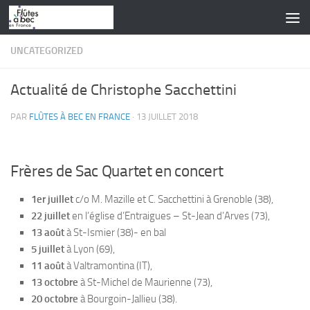
Skip to content
UNCATEGORIZED
Actualité de Christophe Sacchettini
PAR
FLÛTES À BEC EN FRANCE
·
13 JUILLET 2018
Frères de Sac Quartet en concert
1er juillet
c/o M. Mazille et C. Sacchettini à Grenoble (38),
22 juillet
en l’église d’Entraigues – St-Jean d’Arves (73),
13 août
à St-Ismier (38)- en bal
5 juillet
à Lyon (69),
11 août
à Valtramontina (IT),
13 octobre
à St-Michel de Maurienne (73),
20 octobre
à Bourgoin-Jallieu (38).