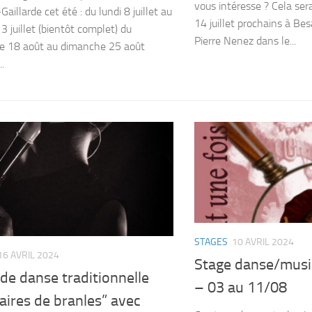
vous intéresse ? Cela sera
Gaillarde cet été : du lundi 8 juillet au
14 juillet prochains à Be
3 juillet (bientôt complet) du
Pierre Nenez dans le...
e 18 août au dimanche 25 août
.
STAGES
10 AVRIL 2024
16 AVRIL 2024
Stage danse/musi
de danse traditionnelle
– 03 au 11/08
raires de branles” avec