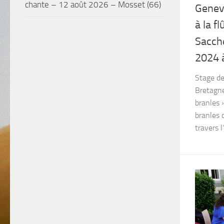
chante – 12 août 2026 – Mosset (66)
Genev
à la f
Sacche
2024 à
Stage de
Bretagne
branles 
branles
travers l