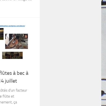
flûtes à bec à
 juillet
ôtés d’un facteur
e flûte et
nement, ça