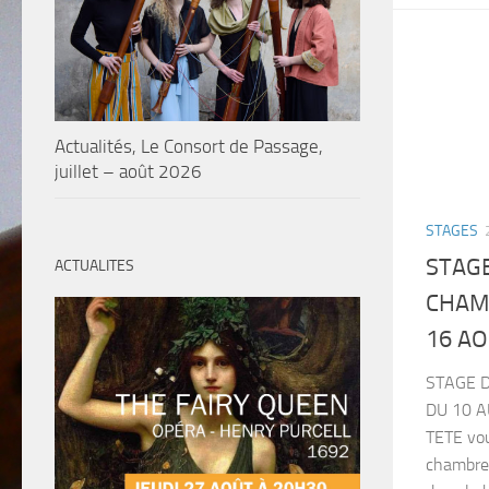
Actualités, Le Consort de Passage,
juillet – août 2026
STAGES
STAGE
ACTUALITES
CHAM
16 A
STAGE 
DU 10 A
TETE vou
chambre 