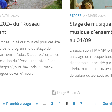
3 AVRIL 2024
STAGES
27 MARS 2024
 2024 du “Roseau
Stage de musique
ant”
musique d’ensemb
au 01/09
rchez un séjour musical pour cet été
vrez le programme du stage de
L’association FIAMMA &
ancienne “ados & adultes” organisé
un stage de musique bar
sociation du “Roseau chantant”, en
d’ensemble encadré pa
: https://youtu.be/Kpth4NVmtqA –
Elodie BOULEFTOUR et Ma
onguenée-en-Anjou...
déroulera du 30 août au 1
Page 5 sur 8
« Première page
«
…
3
4
5
6
7
…
»
Derni