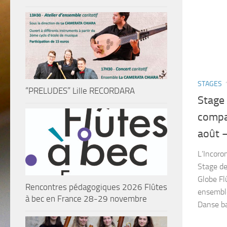
STAGES
“PRELUDES” Lille RECORDARA
Stage 
compa
août 
L’Incoro
Stage de
Globe Fl
Rencontres pédagogiques 2026 Flûtes
ensemble
à bec en France 28-29 novembre
Danse ba