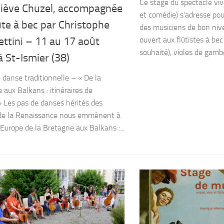
Ce stage du spectacle vi
iève Chuzel, accompagnée
et comédie) s’adresse pou
lûte à bec par Christophe
des musiciens de bon niv
ouvert aux flûtistes à bec
ttini – 11 au 17 août
souhaité), violes de gambe
 St-Ismier (38)
 danse traditionnelle – « De la
 aux Balkans : itinéraires de
» Les pas de danses hérités des
 de la Renaissance nous emmènent à
’Europe de la Bretagne aux Balkans :...