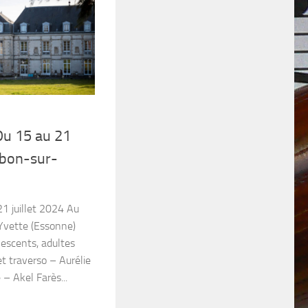
Du 15 au 21
lebon-sur-
1 juillet 2024 Au
Yvette (Essonne)
lescents, adultes
et traverso – Aurélie
– Akel Farès...