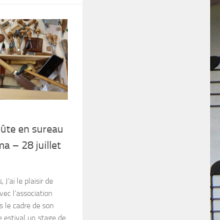
lûte en sureau
a – 28 juillet
J’ai le plaisir de
vec l’association
s le cadre de son
 estival un stage de