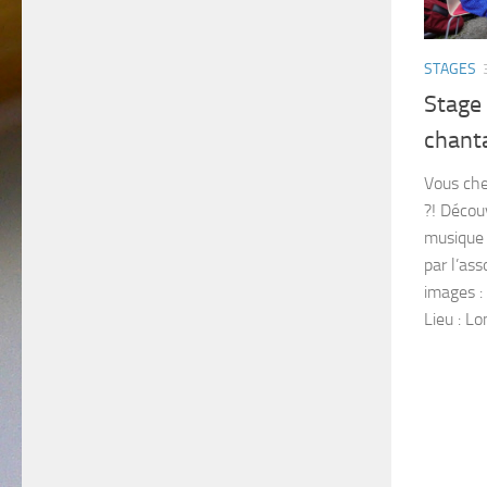
STAGES
Stage
chant
Vous che
?! Décou
musique 
par l’as
images 
Lieu : L