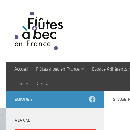
Skip to content
Accueil
Flûtes à bec en France
Espace Adhérents
Liens
Contact
SUIVRE :
STAGE F
A LA UNE