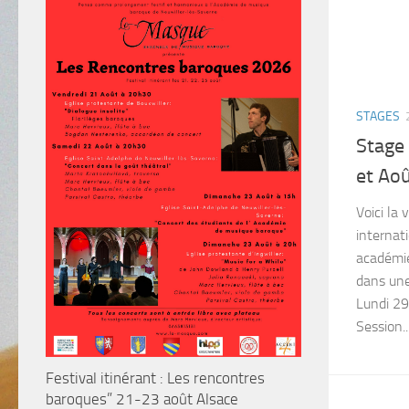
STAGES
Stage 
et Ao
Voici la
internat
académie
dans une
Lundi 29
Session..
Festival itinérant : Les rencontres
baroques” 21-23 août Alsace