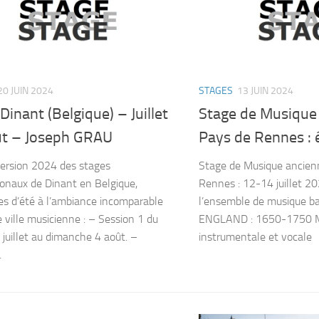
20 JUIN 2024
STAGES
13 JUIN 2024
Dinant (Belgique) – Juillet
Stage de Musique
ût – Joseph GRAU
Pays de Rennes : 
 version 2024 des stages
Stage de Musique ancien
ionaux de Dinant en Belgique,
Rennes : 12-14 juillet 2
s d’été à l’ambiance incomparable
l’ensemble de musique 
 ville musicienne : – Session 1 du
ENGLAND : 1650-1750 M
 juillet au dimanche 4 août. –
instrumentale et vocale F
.