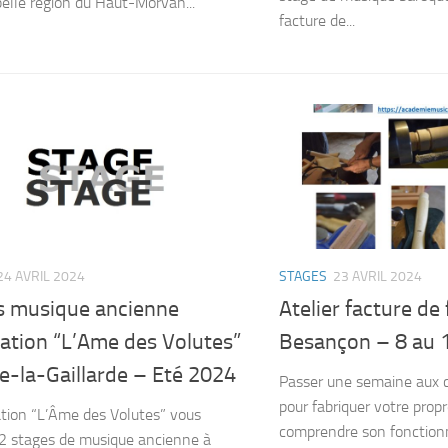
belle région du Haut-Morvan...
facture de...
24 AVRIL 2024
STAGES
23 AVRIL 2024
s musique ancienne
Atelier facture de 
ation “L’Ame des Volutes”
Besançon – 8 au 14
e-la-Gaillarde – Eté 2024
Passer une semaine aux c
pour fabriquer votre propr
ation “L’Âme des Volutes” vous
comprendre son fonction
2 stages de musique ancienne à