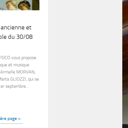
 ancienne et
le du 30/08
 FOCO vous propose
oque et musique
r Armelle MORVAN,
rta GLIOZZI, qui se
er septembre...
ère page »