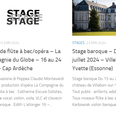
12 JUIN 2024
STAGES
23 MAI 2024
de flûte à bec/opéra – La
Stage baroque – 
gnie du Globe – 16 au 24
juillet 2024 – Vil
– Cap Ardèche
Yvette (Essonne)
nazione di Poppea Claudio Monteverdi
Stage baroque Du 15 au 2
 production d’opéra La Compagnie du
château de Villebon-sur-
ûte à bec : Catherine Escure Solistes,
Tout public : enfants, ado
 vocal, violon, viole, VLC et clavecin
Tous niveaux flûte à bec 
roque : Edith L’allonger 16 –...
Karbowiak violon baroque 