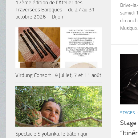
17ème édition de l’Atelier des
Brive-la-
Traversées Baroques – du 27 au 31
samedi 1
octobre 2026 – Dijon
dimanch
Musique..
Virdung Consort : 9 juillet, 7 et 11 août
STAGES
Stage 
“Itiné
Spectacle Siyotanka, le bâton qui