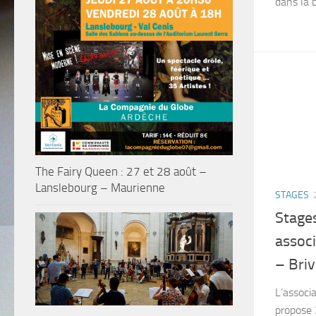
dans la 
The Fairy Queen : 27 et 28 août –
Lanslebourg – Maurienne
STAGES
Stage
associ
– Briv
L’associ
propose 