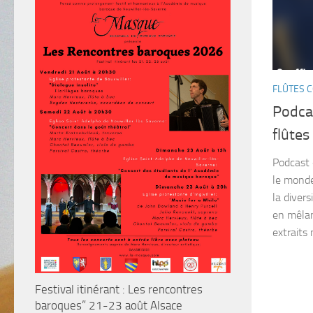
FLÛTES 
Podcas
flûte
Podcast 
le monde
la divers
en mêlan
extraits m
Festival itinérant : Les rencontres
baroques” 21-23 août Alsace