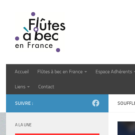
Skip to content
Accueil
Flûtes à bec en France
Espace Adhérents
Liens
Contact
SUIVRE :
SOUFFL
A LA UNE