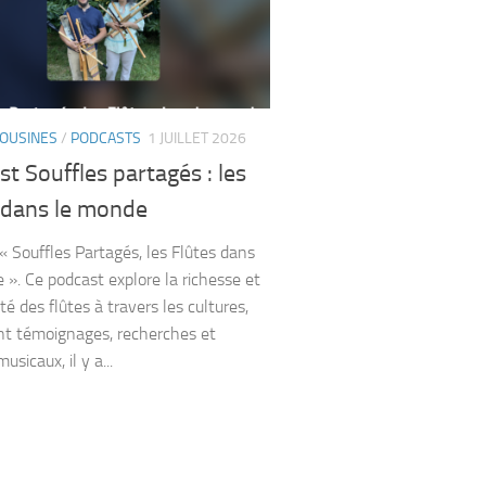
COUSINES
/
PODCASTS
1 JUILLET 2026
t Souffles partagés : les
s dans le monde
« Souffles Partagés, les Flûtes dans
 ». Ce podcast explore la richesse et
ité des flûtes à travers les cultures,
t témoignages, recherches et
usicaux, il y a...