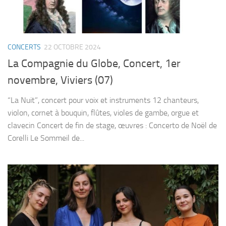
CONCERTS
22 OCTOBRE 2024
La Compagnie du Globe, Concert, 1er
novembre, Viviers (07)
“La Nuit”, concert pour voix et instruments 12 chanteurs,
violon, cornet à bouquin, flûtes, violes de gambe, orgue et
clavecin Concert de fin de stage, œuvres : Concerto de Noël de
Corelli Le Sommeil de...