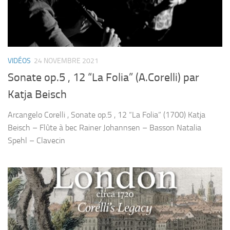
VIDÉOS
24 NOVEMBRE 2021
Sonate op.5 , 12 “La Folia” (A.Corelli) par
Katja Beisch
Arcangelo Corelli , Sonate op.5 , 12 “La Folia” (1700) Katja
Beisch – Flûte à bec Rainer Johannsen – Basson Natalia
Spehl – Clavecin