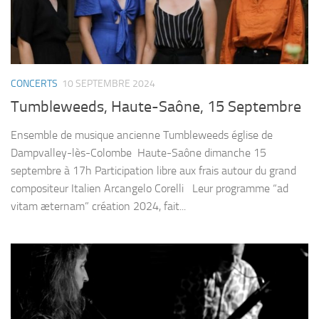
CONCERTS
10 SEPTEMBRE 2024
Tumbleweeds, Haute-Saône, 15 Septembre
Ensemble de musique ancienne Tumbleweeds église de
Dampvalley-lès-Colombe Haute-Saône dimanche 15
septembre à 17h Participation libre aux frais autour du grand
compositeur Italien Arcangelo Corelli Leur programme “ad
vitam æternam” création 2024, fait...