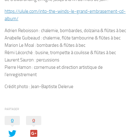
https://ulule.com/into-the-winds-le-grand-embrasement-cd-
album/
Adrien Reboisson : chalemie, bombardes, dolzaina & flûtes à bec
Anabelle Guibeaud : chalemie, flûte tambourine & flûtes à bec
Marion Le Moal : bombardes & flûtes à bec
Rémi Lécorché : busine, trompette à coulisse & flûtes à bec
Laurent Sauron : percussions
Pierre Hamon : cornemuse et direction artistique de
l’enregistrement
Crédit photo : Jean-Baptiste Delerue
PARTAGER
0
0