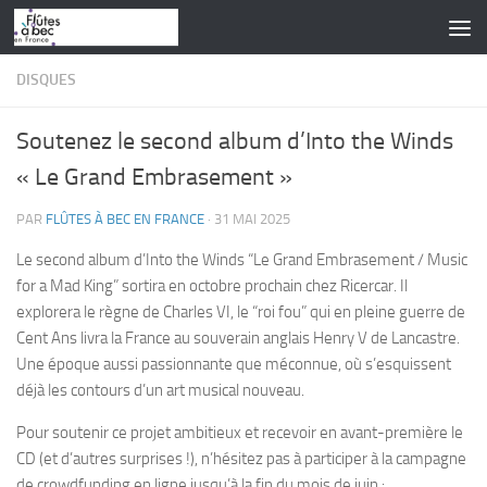
Skip to content
DISQUES
Soutenez le second album d’Into the Winds
« Le Grand Embrasement »
PAR
FLÛTES À BEC EN FRANCE
·
31 MAI 2025
Le second album d’Into the Winds “Le Grand Embrasement / Music
for a Mad King” sortira en octobre prochain chez Ricercar. Il
explorera le règne de Charles VI, le “roi fou” qui en pleine guerre de
Cent Ans livra la France au souverain anglais Henry V de Lancastre.
Une époque aussi passionnante que méconnue, où s’esquissent
déjà les contours d’un art musical nouveau.
Pour soutenir ce projet ambitieux et recevoir en avant-première le
CD (et d’autres surprises !), n’hésitez pas à participer à la campagne
de crowdfunding en ligne jusqu’à la fin du mois de juin :