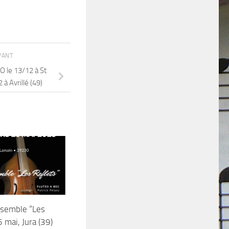
IVANT
O le 13/12 à St
 à Avrillé (49)
nsemble “Les
5 mai, Jura (39)