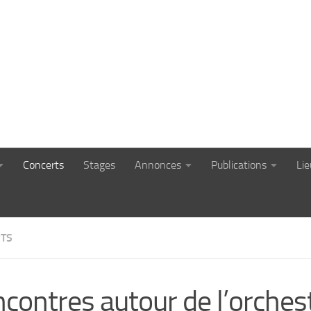
Concerts
Stages
Annonces
Publications
Li
TS
contres autour de l’orchest