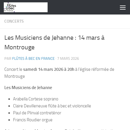
Skip to content
CONCERTS
Les Musiciens de Jehanne : 14 mars à
Montrouge
PAR
FLÛTES À BEC EN FRANCE
·
7 MARS 2026
Concert le
samedi 14 mars 2026 à 20h
à l’église réformée de
Montrouge
Les Musiciens de Jehanne
Arabella Cortese soprano
Claire Devilleneuve flûte à bec et violoncelle
Paul de Plinval contreténor
Francis Roudier orgue