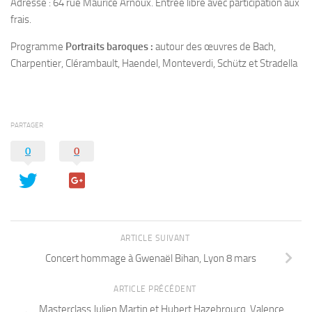
Adresse : 64 rue Maurice Arnoux. Entrée libre avec participation aux
frais.
Programme
Portraits baroques :
autour des œuvres de Bach,
Charpentier, Clérambault, Haendel, Monteverdi, Schütz et Stradella
PARTAGER
0
0
ARTICLE SUIVANT
Concert hommage à Gwenaël Bihan, Lyon 8 mars
ARTICLE PRÉCÉDENT
Masterclass Julien Martin et Hubert Hazebroucq, Valence