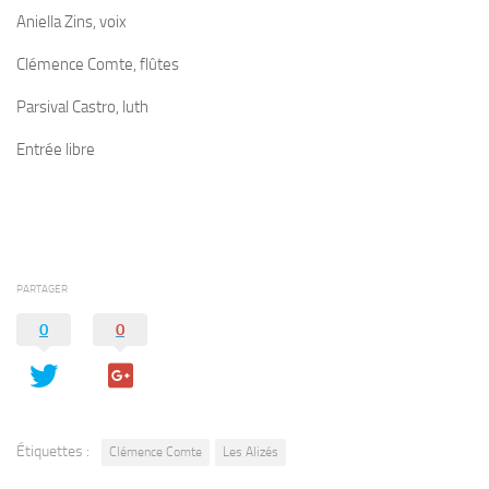
Aniella Zins, voix
Clémence Comte, flûtes
Parsival Castro, luth
Entrée libre
PARTAGER
0
0
Étiquettes :
Clémence Comte
Les Alizés