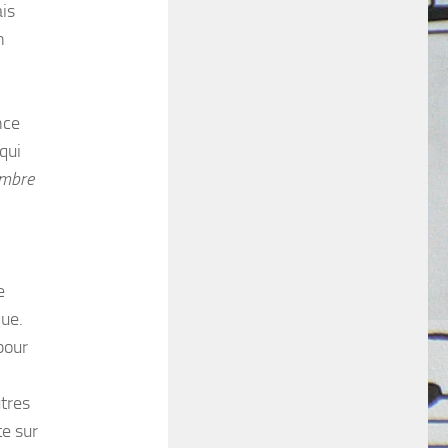
ais
n
nce
qui
ombre
e
que.
pour
utres
e sur