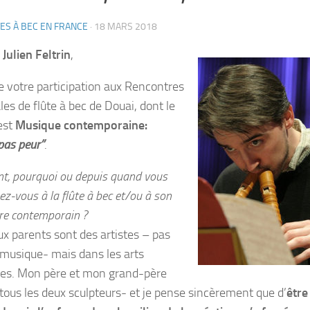
ES À BEC EN FRANCE
·
18 MARS 2018
r
Julien Feltrin
,
e votre
participation aux Rencontres
ales
de flûte à bec de Douai, dont le
est
Musique contemporaine:
as peur”
.
, pourquoi ou depuis quand vous
ez-vous à la flûte à bec et/ou à son
ire contemporain ?
x parents sont des artistes – pas
 musique- mais dans les arts
ues. Mon père et mon grand-père
 tous les deux sculpteurs- et je pense sincèrement que d’
être