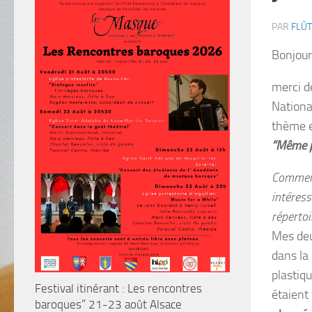
PAR
FLÛT
Bonjou
merci d
Nation
thème 
“Même p
Comment
intéress
réperto
Mes deu
dans la
plastiq
Festival itinérant : Les rencontres
étaient
baroques” 21-23 août Alsace