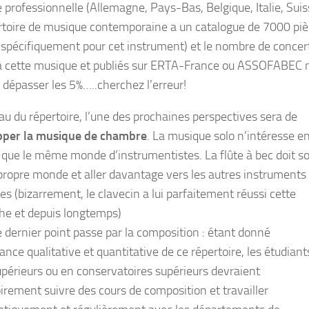
e professionnelle (Allemagne, Pays-Bas, Belgique, Italie, Suis
rtoire de musique contemporaine a un catalogue de 7000 pi
s spécifiquement pour cet instrument) et le nombre de concer
à cette musique et publiés sur ERTA-France ou ASSOFABEC 
s dépasser les 5%…..cherchez l’erreur!
au du répertoire, l’une des prochaines perspectives sera de
pper la musique de chambre
. La musique solo n’intéresse e
 que le même monde d’instrumentistes. La flûte à bec doit so
propre monde et aller davantage vers les autres instruments
s (bizarrement, le clavecin a lui parfaitement réussi cette
e et depuis longtemps)
le dernier point passe par la composition : étant donné
ance qualitative et quantitative de ce répertoire, les étudiant
upérieurs ou en conservatoires supérieurs devraient
oirement suivre des cours de composition et travailler