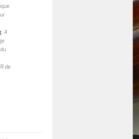
ique.
ur
g
:
A
ge
 du
RR de