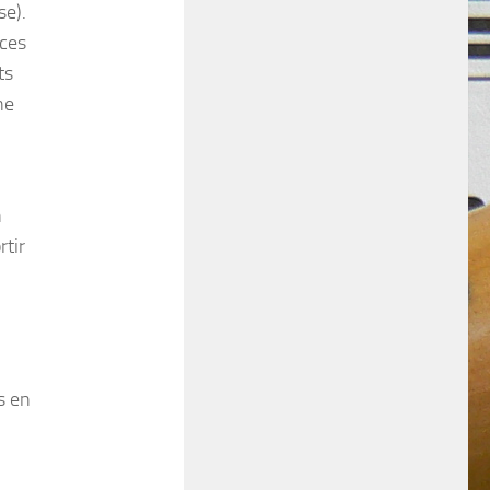
se).
èces
ts
ne
n
rtir
s en