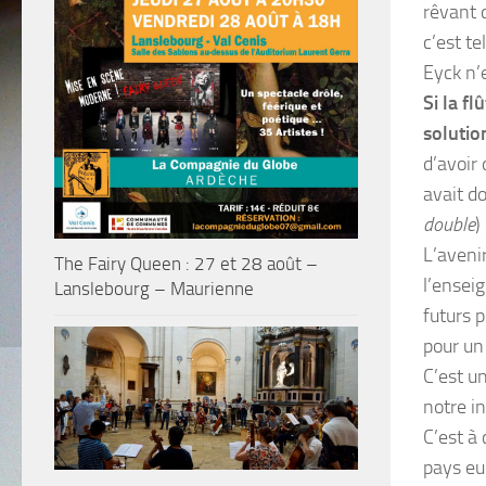
rêvant d
c’est te
Eyck n’
Si la f
solutio
d’avoir
avait d
double
)
L’aveni
The Fairy Queen : 27 et 28 août –
l’ensei
Lanslebourg – Maurienne
futurs 
pour un
C’est u
notre i
C’est à
pays eu