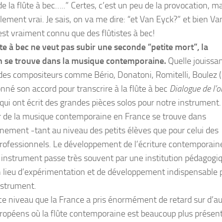
e la flûte à bec…..” Certes, c’est un peu de la provocation, m
llement vrai. Je sais, on va me dire: “et Van Eyck?” et bien Va
est vraiment connu que des flûtistes à bec!
lûte à bec ne veut pas subir une seconde “petite mort”, la
n se trouve dans la musique contemporaine.
Quelle jouissa
 des compositeurs comme Bério, Donatoni, Romitelli, Boulez (
onné son accord pour transcrire à la flûte à bec
Dialogue de l’
 qui ont écrit des grandes pièces solos pour notre instrument.
r de la musique contemporaine en France se trouve dans
gnement -tant au niveau des petits élèves que pour celui des
professionnels. Le développement de l’écriture contemporain
 instrument passe très souvent par une institution pédagogi
n lieu d’expérimentation et de développement indispensable 
nstrument.
 ce niveau que la France a pris énormément de retard sur d’a
ropéens où la flûte contemporaine est beaucoup plus présent