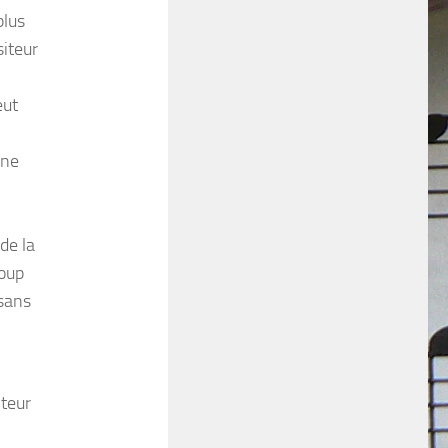
plus
siteur
ut
ine
de la
coup
 sans
teur