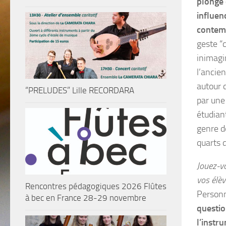
plongé 
influen
contem
geste “
inimagi
l’ancie
autour 
“PRELUDES” Lille RECORDARA
par une 
étudiant
genre de
quarts 
Jouez-vo
vos élèv
Rencontres pédagogiques 2026 Flûtes
Personn
à bec en France 28-29 novembre
questio
l’instr