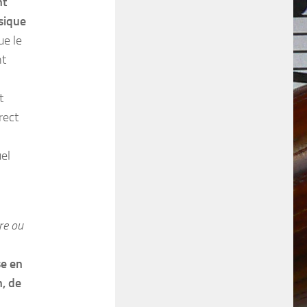
nt
sique
ue le
nt
t
rect
uel
ire ou
se en
n, de