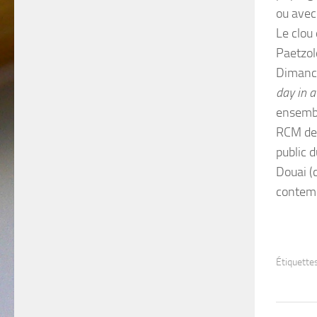
ou avec
Le clou
Paetzol
Dimanc
day in a
ensembl
RCM de 
public 
Douai (
contemp
Étiquettes