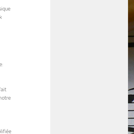
sique
k
e:
ait
notre
lifiée