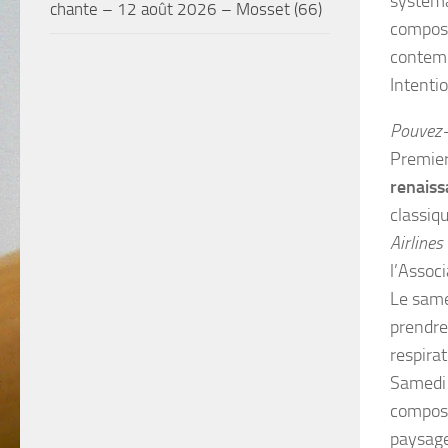
systéma
chante – 12 août 2026 – Mosset (66)
composi
contemp
Intenti
Pouvez-
Premier
renaiss
classiq
Airlines
l’Assoc
Le sam
prendre
respirat
Samedi 
composi
paysage