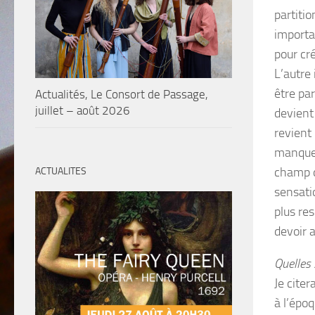
partitio
importa
pour cr
L’autre
être pa
Actualités, Le Consort de Passage,
juillet – août 2026
devient
revient
manque 
champ d
ACTUALITES
sensati
plus re
devoir a
Quelles 
Je cite
à l’épo