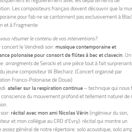
tiquement et régulièrement avec les départements de
tion. Les compositeurs français doivent découvrir que la mu
oraine pour fab ne se cantonnent pas exclusivement à Blac
on et à Fragmente
vous résumer le contenu de vos interventions?
 concert le Vendredi soir:
musique contemporaine et
ance polonaise pour consort de flûtes à bec et clavecin
. Un
ue:
arrangments
de Serocki et une pièce tout à fait surprenant
du jeune compositeur W Blecharz. (Concert organisé par
iation Franco-Polonaise de Douai)
edi:
atelier sur la respiration continue
– technique qui nous f
 conscience du mouvement profond et tellement naturel de 
ion.
soir:
récital avec mon ami Nicolas Vérin
(ingénieur du son,
teur et mon collègue au CRD d’Evry): récital qui montre un
 assez général de notre répertoire: solo acoustique, solo amp