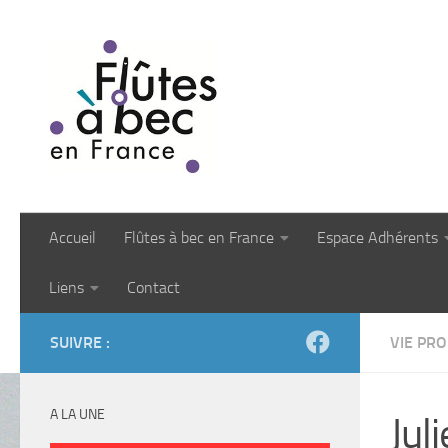
Skip to content
Accueil
Flûtes à bec en France
Espace Adhérents
Liens
Contact
SUIVRE :
VIE PR
A LA UNE
Jul