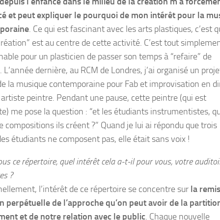
depuis l’enfance dans le milieu de la création m’a forcéme
cé et peut expliquer le pourquoi de mon intérêt pour la mu
poraine
. Ce qui est fascinant avec les arts plastiques, c’est q
création” est au centre de cette activité. C’est tout simpleme
nable pour un plasticien de passer son temps à “refaire” de
n. L’année dernière, au RCM de Londres, j’ai organisé un proje
de la musique contemporaine pour Fab et improvisation en di
artiste peintre. Pendant une pause, cette peintre (qui est
e) me pose la question : “et les étudiants instrumentistes, q
 compositions ils créent ?” Quand je lui ai répondu que trois
des étudiants ne composent pas, elle était sans voix !
us ce répertoire, quel intérêt cela a-t-il pour vous, votre audito
es ?
ellement, l’intérêt de ce répertoire se concentre sur
la remi
n perpétuelle de l’approche qu’on peut avoir de la partitio
ument et de notre relation avec le public
. Chaque nouvelle