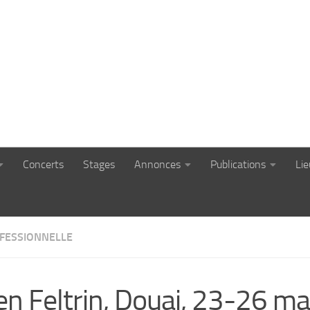
Concerts
Stages
Annonces
Publications
Li
OFESSIONNELLE
ien Feltrin, Douai, 23-26 m