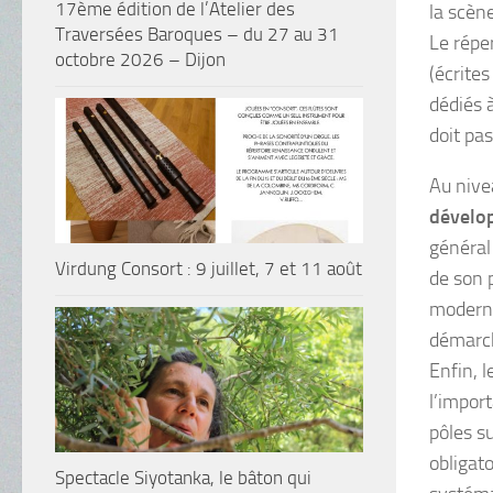
17ème édition de l’Atelier des
la scèn
Traversées Baroques – du 27 au 31
Le répe
octobre 2026 – Dijon
(écrite
dédiés 
doit pa
Au nive
dévelo
général
Virdung Consort : 9 juillet, 7 et 11 août
de son 
moderne
démarch
Enfin, 
l’import
pôles s
obligat
Spectacle Siyotanka, le bâton qui