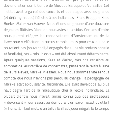
deviendrait un jour le Centre de Musique Baroque de Versailles. Cet
institut avait organisé des concerts et des stages avec les grands
(et déjà mythiques) flûtistes à bec hollandais : Frans Bruggen, Kees
Boeke, Walter van Hauwe. Nous étions un groupe d’une douzaine
de jeunes flûtistes à bec, enthousiastes et assidus. Certains d’entre
nous purent intégrer les conservatoires d’Amsterdam ou de La
Haye pour y effectuer un cursus complet, mais pour ceux qui ne le
pouvaient pas (souvent déjà engagés dans une vie professionnelle
et familiale), ces « mini-blocks » ont été absolument déterminants.
Après quelques sessions, Kees et Walter, très pris car alors au
sommet de leur carrière de concertistes, passèrent le relais à l’une
de leurs élèves, Marijke Miessen. Nous nous sommes vite rendus
compte que nous n’avions pas perdu au change : la pédagogie de
Marijke était éblouissante, fascinante. Elle avait développé au plus
haut degré l’art de la maïeutique cher à l’école hollandaise. La
plupart d’entre nous n’avait jamais connu que des professeurs
« déversant » leur savoir, au demeurant un savoir exact et utile !
(« Tiens, là, il faut mettre un trille ; là, il faut jouer inégal ; là, le tempo