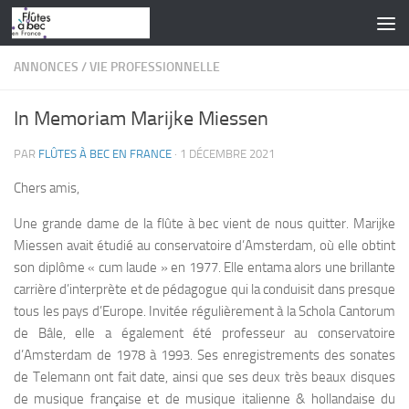
Skip to content
ANNONCES
/
VIE PROFESSIONNELLE
In Memoriam Marijke Miessen
PAR
FLÛTES À BEC EN FRANCE
·
1 DÉCEMBRE 2021
Chers amis,
Une grande dame de la flûte à bec vient de nous quitter. Marijke
Miessen avait étudié au conservatoire d’Amsterdam, où elle obtint
son diplôme «
cum laude
» en 1977. Elle entama alors une brillante
carrière d’interprète et de pédagogue qui la conduisit dans presque
tous les pays d’Europe. Invitée régulièrement à la Schola Cantorum
de Bâle, elle a également été professeur au conservatoire
d’Amsterdam de 1978 à 1993. Ses enregistrements des sonates
de Telemann ont fait date, ainsi que ses deux très beaux disques
de musique française et de musique italienne & hollandaise du