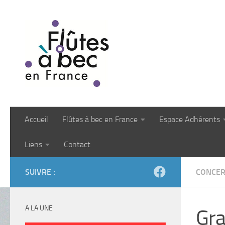
Skip to content
Accueil
Flûtes à bec en France
Espace Adhérents
Liens
Contact
SUIVRE :
CONCER
A LA UNE
Gra