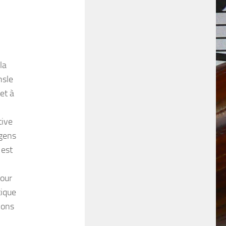
la
nsle
et à
tive
 gens
 est
our
tique
ions