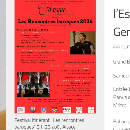
l’E
Gen
PAR
FLÛT
Grand B
Samedi
Entrée L
Parvis d
Métro L
Festival itinérant : Les rencontres
Bal pro
baroques” 21-23 août Alsace
CantoM