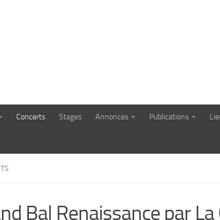
Concerts
Stages
Annonces
Publications
Li
TS
nd Bal Renaissance par La 