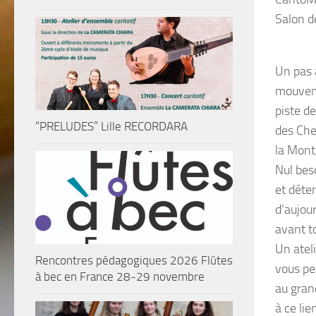
Salon d
Un pas 
mouveme
piste d
“PRELUDES” Lille RECORDARA
des Chev
la Mont
Nul bes
et déte
d’aujour
avant to
Un
ateli
Rencontres pédagogiques 2026 Flûtes
vous
pe
à bec en France 28-29 novembre
au gran
à ce lie