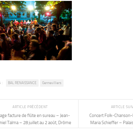
 :
BAL RENAISSANCE
Gennevilliers
ARTICLE PRÉCÉDENT
ARTICLE SU
age facture de flûte en sureau – Jean-
Concert Folk-Chanson-
niel Talma – 28 juillet au 2 août, Drôme
Maria Schieffer – Pala