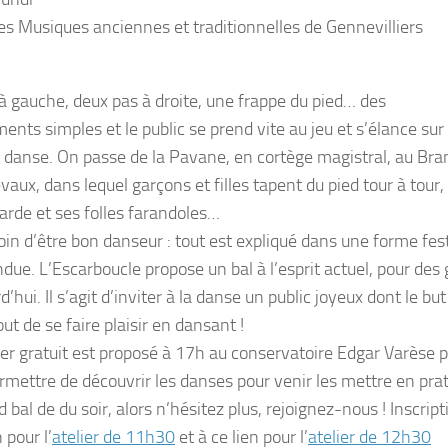
es Musiques anciennes et traditionnelles de Gennevilliers
à gauche, deux pas à droite, une frappe du pied… des
nts simples et le public se prend vite au jeu et s’élance sur 
e danse. On passe de la Pavane, en cortège magistral, au Bra
aux, dans lequel garçons et filles tapent du pied tour à tour, 
arde et ses folles farandoles…
oin d’être bon danseur : tout est expliqué dans une forme fes
ndue. L’Escarboucle propose un bal à l’esprit actuel, pour des
d’hui. Il s’agit d’inviter à la danse un public joyeux dont le but
ut de se faire plaisir en dansant !
er gratuit est
proposé à 17h au conservatoire Edgar Varèse
p
rmett
re
de découvrir les danses pour venir les mettre en pra
d bal de
du
soir, alors n’hésitez plus, rejoignez-nous !
Inscript
n pour l’
atelier de 11h30
et à ce lien pour l’
atelier de 12h30