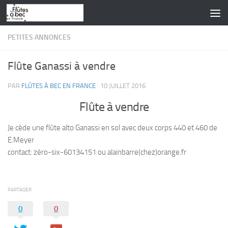
Skip to content
PETITES ANNONCES
Flûte Ganassi à vendre
PAR
FLÛTES À BEC EN FRANCE
·
10 JUILLET 2016
Flûte à vendre
Je cède une flûte alto Ganassi en sol avec deux corps 440 et 460 de
E.Meyer
contact: zéro-six-60134151 ou alainbarre(chez)orange.fr
PARTAGER
0
0