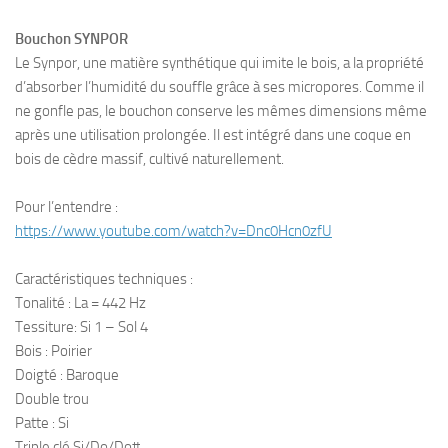
Bouchon SYNPOR
Le Synpor, une matière synthétique qui imite le bois, a la propriété
d’absorber l’humidité du souffle grâce à ses micropores. Comme il
ne gonfle pas, le bouchon conserve les mêmes dimensions même
après une utilisation prolongée. Il est intégré dans une coque en
bois de cèdre massif, cultivé naturellement.
Pour l’entendre :
https://www.youtube.com/watch?v=Dnc0Hcn0zfU
Caractéristiques techniques :
Tonalité : La = 442 Hz
Tessiture: Si 1 – Sol 4
Bois : Poirier
Doigté : Baroque
Double trou
Patte : Si
Triple clé Si/Do/Do#