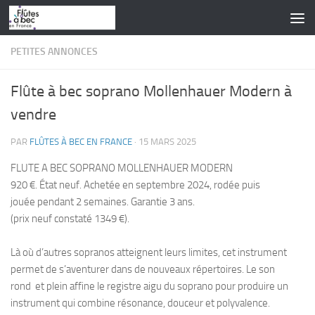
Skip to content
PETITES ANNONCES
Flûte à bec soprano Mollenhauer Modern à
vendre
PAR
FLÛTES À BEC EN FRANCE
·
15 MARS 2025
FLUTE A BEC SOPRANO MOLLENHAUER MODERN
920 €. État neuf. Achetée en septembre 2024, rodée puis
jouée pendant 2 semaines. Garantie 3 ans.
(prix neuf constaté 1349 €).
Là où d’autres sopranos atteignent leurs limites, cet instrument
permet de s’aventurer dans de nouveaux répertoires. Le son
rond et plein affine le registre aigu du soprano pour produire un
instrument qui combine résonance, douceur et polyvalence.