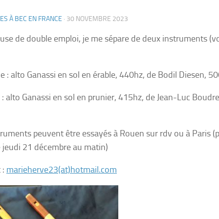
ES À BEC EN FRANCE
·
30 NOVEMBRE 2023
use de double emploi, je me sépare de deux instruments (vo
e : alto Ganassi en sol en érable, 440hz, de Bodil Diesen, 5
e : alto Ganassi en sol en prunier, 415hz, de Jean-Luc Boudr
truments peuvent être essayés à Rouen sur rdv ou à Paris (
le jeudi 21 décembre au matin)
 :
marieherve23(at)hotmail.com