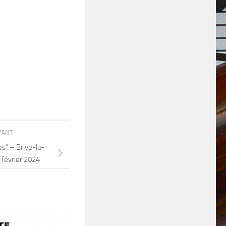
IVANT
s” – Brive-la-
 février 2024