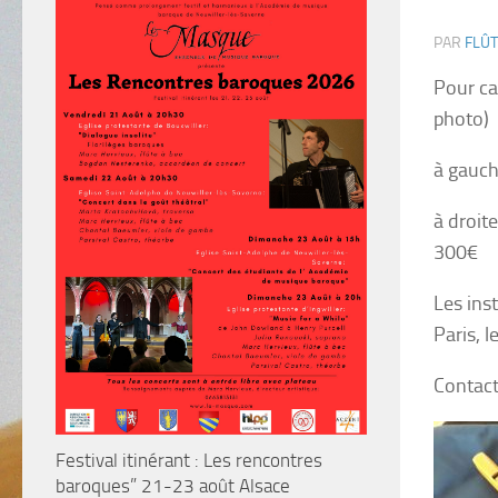
PAR
FLÛT
Pour ca
photo)
à gauch
à droit
300€
Les ins
Paris, 
Contact
Festival itinérant : Les rencontres
baroques” 21-23 août Alsace