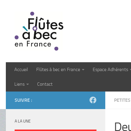
Skip to content
Accueil
Flûtes à bec en France
Espace Adhérents
Liens
Contact
SUIVRE :
PETITE
A LA UNE
Deu