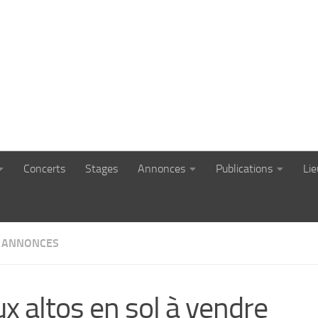
Concerts
Stages
Annonces
Publications
Li
S ANNONCES
x altos en sol à vendre