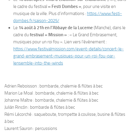
le cadre du festival
« Festi Dombes »
, pour une visite en
musique de la ville. Plus d’informations :
https://www.festi-
dombes.fr/
saison-2025/
Le
14 août à 21h en l’Abbaye de la Lucerne
(Manche), dans le
cadre du
festival « Mission »
: « Le Grand Embrasement,
musiques pour un roi fou ». Lien vers l’évènement :
https://www.festivalmission.
com/event-details/concert-le-
grand-embrasement-musiques-
pour-un-roi-fou-par-
lensemble-
into-the-winds
Adrien Reboisson : bombarde, chalemie & flûtes à bec
Marion Le Moal : bombarde, chalemie & flûtes à bec
Johanne Maître : bombarde, chalemie & flûtes à bec
Julián Rincón : bombarde & flûtes à bec
Rémi Lécorché : saqueboute, trompette à coulisse, busine & flûtes
à bec
Laurent Sauron : percussions