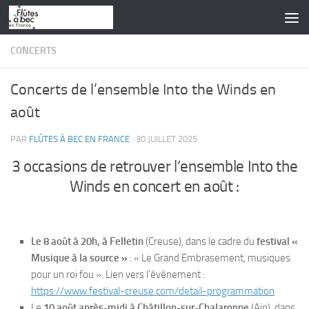
Skip to content
CONCERTS
Concerts de l’ensemble Into the Winds en
août
PAR
FLÛTES À BEC EN FRANCE
·
30 JUILLET 2025
3 occasions de retrouver l’ensemble Into the
Winds en concert en août :
Le 8 août à 20h, à Felletin
(Creuse), dans le cadre du
festival «
Musique à la source »
: « Le Grand Embrasement, musiques
pour un roi fou ». Lien vers l’événement :
https://www.festival-creuse.
com/detail-programmation
Le
10 août après-midi à Châtillon-sur-Chalaronne
(Ain), dans