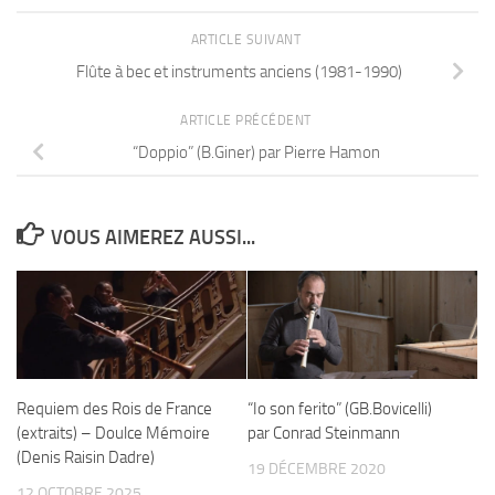
ARTICLE SUIVANT
Flûte à bec et instruments anciens (1981-1990)
ARTICLE PRÉCÉDENT
“Doppio” (B.Giner) par Pierre Hamon
VOUS AIMEREZ AUSSI...
Requiem des Rois de France
“Io son ferito” (GB.Bovicelli)
(extraits) – Doulce Mémoire
par Conrad Steinmann
(Denis Raisin Dadre)
19 DÉCEMBRE 2020
12 OCTOBRE 2025