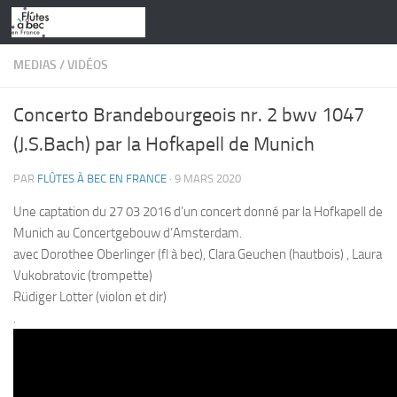
Skip to content
MEDIAS
/
VIDÉOS
Concerto Brandebourgeois nr. 2 bwv 1047
(J.S.Bach) par la Hofkapell de Munich
PAR
FLÛTES À BEC EN FRANCE
·
9 MARS 2020
Une captation du 27 03 2016 d’un concert donné par la Hofkapell de
Munich au Concertgebouw d’Amsterdam.
avec Dorothee Oberlinger (fl à bec), Clara Geuchen (hautbois) , Laura
Vukobratovic (trompette)
Rüdiger Lotter (violon et dir)
.