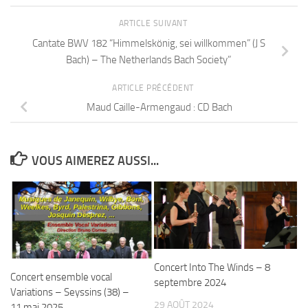
ARTICLE SUIVANT
Cantate BWV 182 “Himmelskönig, sei willkommen” (J S
Bach) – The Netherlands Bach Society”
ARTICLE PRÉCÉDENT
Maud Caille-Armengaud : CD Bach
VOUS AIMEREZ AUSSI...
Concert Into The Winds – 8
Concert ensemble vocal
septembre 2024
Variations – Seyssins (38) –
29 AOÛT 2024
11 mai 2025