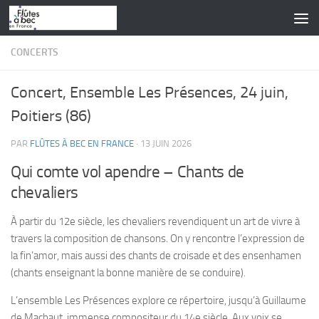
Skip to content
CONCERTS
Concert, Ensemble Les Présences, 24 juin,
Poitiers (86)
PAR
FLÛTES À BEC EN FRANCE
·
13 JUIN 2026
Qui comte vol apendre – Chants de
chevaliers
À partir du 12e siècle, les chevaliers revendiquent un art de vivre à
travers la composition de chansons. On y rencontre l’expression de
la fin’amor, mais aussi des chants de croisade et des ensenhamen
(chants enseignant la bonne manière de se conduire).
L’ensemble Les Présences explore ce répertoire, jusqu’à Guillaume
de Machaut, immense compositeur du 14e siècle. Aux voix se