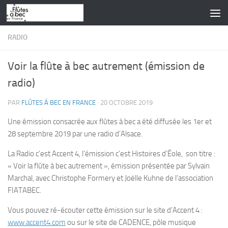
Skip to content
RADIO
Voir la flûte à bec autrement (émission de
radio)
PAR
FLÛTES À BEC EN FRANCE
·
20 OCTOBRE 2019
Une émission consacrée aux flûtes à bec a été diffusée les 1er et
28 septembre 2019 par une radio d’Alsace.
La Radio c’est
Accent 4,
l’émission c’est
Histoires d’Éole,
son titre :
« Voir la flûte à bec autrement »
, émission présentée par Sylvain
Marchal, avec Christophe Formery et Joëlle Kuhne de l’association
FIATABEC
.
Vous pouvez ré-écouter cette émission sur le site d’Accent 4 :
www.accent4.com
ou sur le site de CADENCE, pôle musique