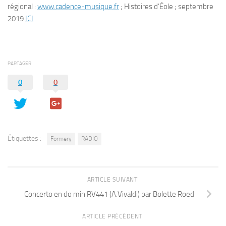
régional :
www.cadence-musique.fr
; Histoires d’Éole ; septembre
2019
ICI
PARTAGER
0
0
Étiquettes :
Formery
RADIO
ARTICLE SUIVANT
Concerto en do min RV441 (A.Vivaldi) par Bolette Roed
ARTICLE PRÉCÉDENT