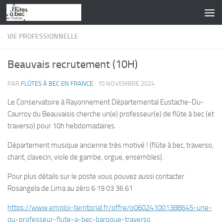
Skip to content
VIE PROFESSIONNELLE
Beauvais recrutement (10H)
PAR
FLÛTES À BEC EN FRANCE
·
10 NOVEMBRE 2024
Le Conservatoire à Rayonnement Départemental Eustache-Du-
Caurroy du Beauvaisis cherche un(e) professeur(e) de flûte à bec (et
traverso) pour 10h hebdomadaires.
Département musique ancienne très motivé ! (flûte à bec, traverso,
chant, clavecin, viole de gambe, orgue, ensembles).
Pour plus détails sur le poste vous pouvez aussi contacter
Rosangela de Lima au zéro 6 19 03 36 61
https://www.emploi-territorial.fr/offre/o060241001388645-une-
ou-professeur-flute-a-bec-baroque-traverso