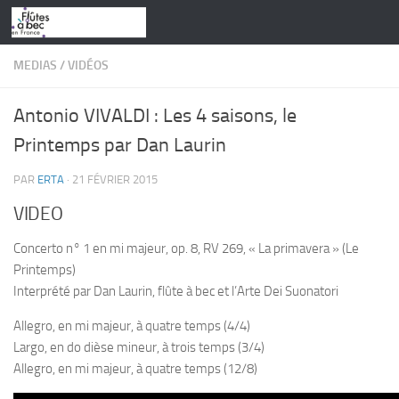
Skip to content
MEDIAS
/
VIDÉOS
Antonio VIVALDI : Les 4 saisons, le
Printemps par Dan Laurin
PAR
ERTA
·
21 FÉVRIER 2015
VIDEO
Concerto n° 1 en mi majeur, op. 8, RV 269, « La primavera » (Le
Printemps)
Interprété par Dan Laurin, flûte à bec et l’Arte Dei Suonatori
Allegro, en mi majeur, à quatre temps (4/4)
Largo, en do dièse mineur, à trois temps (3/4)
Allegro, en mi majeur, à quatre temps (12/8)