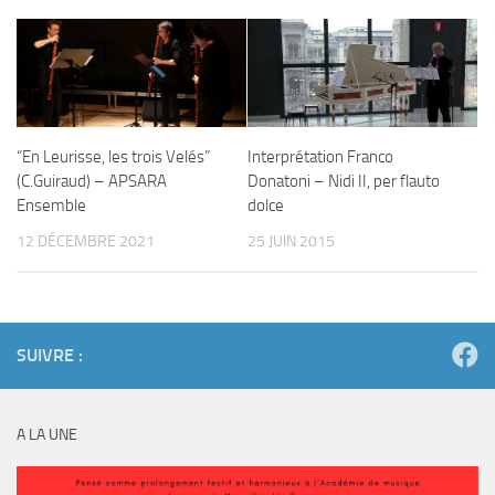
“En Leurisse, les trois Velés”
Interprétation Franco
(C.Guiraud) – APSARA
Donatoni – Nidi II, per flauto
Ensemble
dolce
12 DÉCEMBRE 2021
25 JUIN 2015
SUIVRE :
A LA UNE